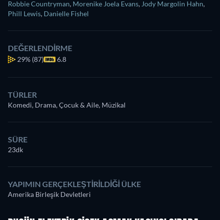
Robbie Countryman
,
Morenike Joela Evans
,
Jody Margolin Hahn
,
Phill Lewis
,
Danielle Fishel
DEĞERLENDIRME
29%
(87)
6.8
TÜRLER
Komedi, Drama, Çocuk & Aile, Müzikal
SÜRE
23dk
YAPIMIN GERÇEKLEŞTIRILDIĞI ÜLKE
Amerika Birleşik Devletleri