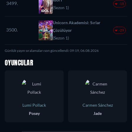
3499.
-18
(Sezon 1)
Unicorn Akademisi: Sırlar
3500.
Çözülüyor
-29
(Sezon 1)
Günlük yayın sıralamaları son güncellendi: 09:19, 06.08.2026
OYUNCULAR
Lumi Pollack
Carmen Sánchez
Posey
Jade