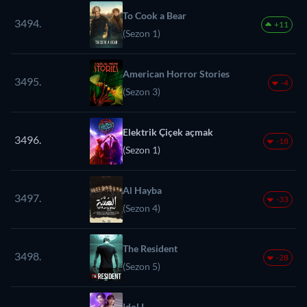
To Cook a Bear
3494.
+11
(Sezon 1)
American Horror Stories
3495.
-4
(Sezon 3)
Elektrik Çiçek açmak
3496.
-18
(Sezon 1)
Al Hayba
3497.
-33
(Sezon 4)
The Resident
3498.
-28
(Sezon 5)
Idol I