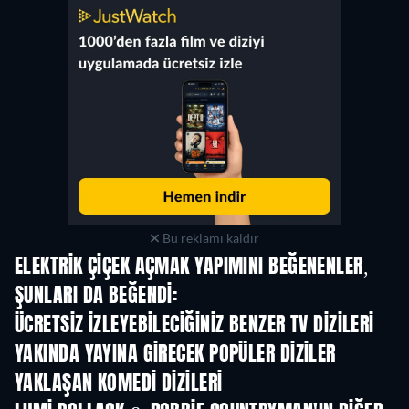
Bu reklamı kaldır
ELEKTRIK ÇIÇEK AÇMAK YAPIMINI BEĞENENLER,
ŞUNLARI DA BEĞENDI:
TV
TV
ÜCRETSIZ IZLEYEBILECIĞINIZ BENZER TV DIZILERI
YAKINDA YAYINA GIRECEK POPÜLER DIZILER
TV
TV
YAKLAŞAN KOMEDI DIZILERI
Sezon 2
Sezon 1
Sez