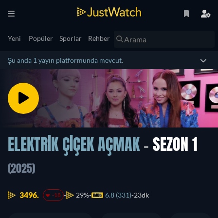
Yeni
Popüler
Sporlar
Rehber
Şu anda 1 yayın platformunda mevcut.
ELEKTRIK ÇIÇEK AÇMAK
- SEZON 1
(2025)
3496.
29%
6.8 (331)
23dk
-18