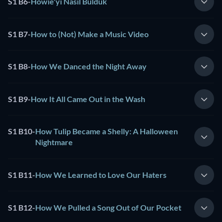
S1 B6
-
Howie'yi Nasıl Bulduk
S1 B7
-
How to (Not) Make a Music Video
S1 B8
-
How We Danced the Night Away
S1 B9
-
How It All Came Out in the Wash
S1 B10
-
How Tulip Became a Shelly: A Halloween
Nightmare
S1 B11
-
How We Learned to Love Our Haters
S1 B12
-
How We Pulled a Song Out of Our Pocket