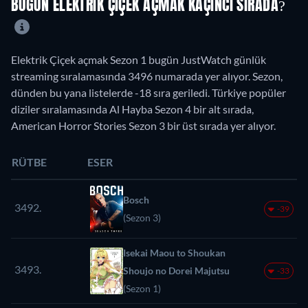
BUGÜN ELEKTRIK ÇIÇEK AÇMAK KAÇINCI SIRADA?
Elektrik Çiçek açmak Sezon 1 bugün JustWatch günlük
streaming sıralamasında 3496 numarada yer alıyor. Sezon,
dünden bu yana listelerde -18 sıra geriledi. Türkiye popüler
diziler sıralamasında Al Hayba Sezon 4 bir alt sırada,
American Horror Stories Sezon 3 bir üst sırada yer alıyor.
RÜTBE
ESER
Bosch
3492.
-39
(Sezon 3)
Isekai Maou to Shoukan
3493.
Shoujo no Dorei Majutsu
-33
(Sezon 1)