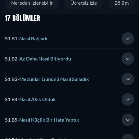
Nereden izlenebilir
Ücretsiz izle
Bölüm
17 BÖLÜMLER
S1 B1
-
Nasıl Başladı
S1 B2
-
Az Daha Nasıl Bitiyordu
S1 B3
-
Mezunlar Gününü Nasıl Salladık
S1 B4
-
Nasıl Âşık Olduk
S1 B5
-
Nasıl Küçük Bir Hata Yaptık