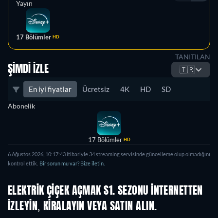
Yayın
17 Bölümler
HD
TANITILAN
ŞIMDI İZLE
🇹🇷
En iyi fiyatlar
Ücretsiz
4K
HD
SD
Abonelik
17 Bölümler
HD
6 Ağustos 2026, 10:17:43 itibariyle 34 streaming servisinde güncelleme olup olmadığını
kontrol ettik.
Bir sorun mu var? Bize iletin.
ELEKTRIK ÇIÇEK AÇMAK S1. SEZONU INTERNETTEN
IZLEYIN, KIRALAYIN VEYA SATIN ALIN.