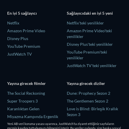
En iyi 5 sağlayıcı
Sağlayıcıdaki en iyi 5 yeni
Netflix
Netflix'teki yenilikler
Amazon Prime Video
Amazon Prime Video'teki
yenilikler
Disney Plus
Disney Plus'teki yenilikler
YouTube Premium
YouTube Premium'teki
JustWatch TV
yenilikler
JustWatch TV'teki yenilikler
Yayına girecek filmler
Yayına girecek diziler
The Social Reckoning
Dune: Prophecy Sezon 2
Super Troopers 3
The Gentlemen Sezon 2
Karanlıktan Gelen
Love is Blind: Birleşik Krallık
Sezon 3
Miyazma Kampında Ergenlik
Arzuları ve Ölüm
Ricky Gervais Alley Cats Sezon
Yeni AB veri koruma yasası uyarınca, JustWatch’ta ziyaret ettiğiniz sayfaların
1
geçmiş kaydını tuttuğumuzu bilmenizi isteriz. Bu veriler ışığında, size başka sosyal