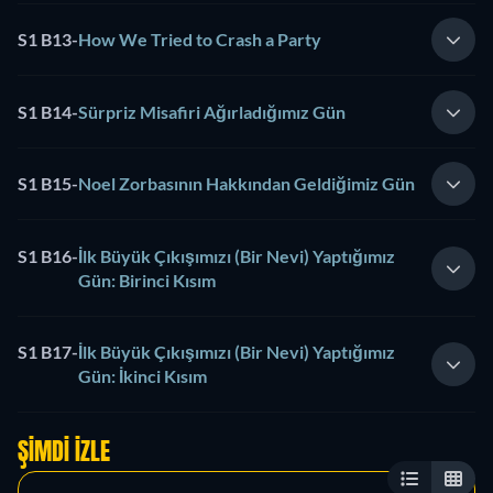
S1 B13
-
How We Tried to Crash a Party
S1 B14
-
Sürpriz Misafiri Ağırladığımız Gün
S1 B15
-
Noel Zorbasının Hakkından Geldiğimiz Gün
S1 B16
-
İlk Büyük Çıkışımızı (Bir Nevi) Yaptığımız
Gün: Birinci Kısım
S1 B17
-
İlk Büyük Çıkışımızı (Bir Nevi) Yaptığımız
Gün: İkinci Kısım
ŞIMDI İZLE