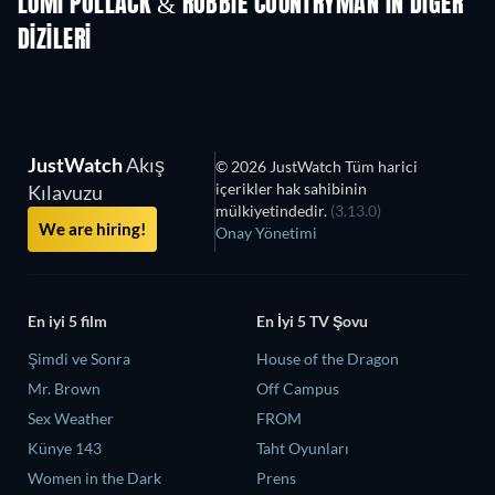
LUMI POLLACK & ROBBIE COUNTRYMAN'IN DIĞER
DIZILERI
TV
TV
JustWatch
Akış
© 2026 JustWatch Tüm harici
içerikler hak sahibinin
Kılavuzu
mülkiyetindedir.
(3.13.0)
We are hiring!
Onay Yönetimi
En iyi 5 film
En İyi 5 TV Şovu
Şimdi ve Sonra
House of the Dragon
Mr. Brown
Off Campus
Sex Weather
FROM
Künye 143
Taht Oyunları
Women in the Dark
Prens