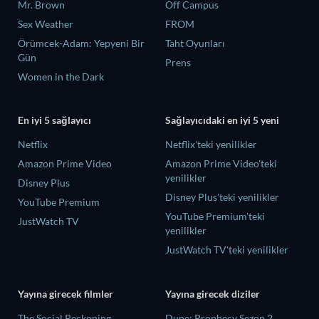
Mr. Brown
Off Campus
Sex Weather
FROM
Örümcek-Adam: Yepyeni Bir
Taht Oyunları
Gün
Prens
Women in the Dark
En iyi 5 sağlayıcı
Sağlayıcıdaki en iyi 5 yeni
Netflix
Netflix'teki yenilikler
Amazon Prime Video
Amazon Prime Video'teki
yenilikler
Disney Plus
Disney Plus'teki yenilikler
YouTube Premium
YouTube Premium'teki
JustWatch TV
yenilikler
JustWatch TV'teki yenilikler
Yayına girecek filmler
Yayına girecek diziler
The Social Reckoning
Dune: Prophecy Sezon 2