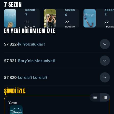
7 SEZON
Sezon
Sezon
Sezo
7
6
5
22
22
22
Bölüm
Bölüm
Bölü
EN YENİ BÖLÜMLERİ İZLE
S7 B22
-
İyi Yolculuklar!
S7 B21
-
Rory'nin Mezuniyeti
S7 B20
-
Lorelai? Lorelai?
ŞIMDI İZLE
Yayın