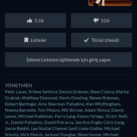
5.1k
526
Listeler
Tümü izlendi
İzleme Listesini eşitlemek için giriş yapın
YÖNETMEN
Peter Lauer
,
Arlene Sanford
,
Dennis Erdman
,
Steve Clancy
,
Marita
Grabiak
,
Matthew Diamond
,
Kevin Dowling
,
Steven Robman
,
Robert Berlinger
,
Amy Sherman-Palladino
,
Ken Whittingham
,
Neema Barnette
,
Tom Moore
,
Wil Shriner
,
Adam Nimoy
,
Danny
Leiner
,
Michael Katleman
,
Perry Lang
,
Kenny Ortega
,
Victor Nelli,
Jr.
,
Daniel Palladino
,
David Petrarca
,
Joe Ann Fogle
,
Chris Long
,
Jamie Babbit
,
Lee Shallat Chemel
,
Lesli Linka Glatter
,
Michael
Schultz
,
Nick Marck
,
Jackson Douglas
,
Steve Gomer
,
Michael