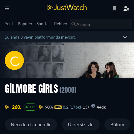
Yeni
Popüler
Sporlar
Rehber
Şu anda 3 yayın platformunda mevcut.
GILMORE GIRLS
(2000)
260.
90%
8.2 (176k)
13+
44dk
+15
Nereden izlenebilir
Ücretsiz izle
Bölüm