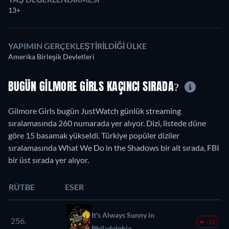
13+
YAPIMIN GERÇEKLEŞTIRILDIĞI ÜLKE
Amerika Birleşik Devletleri
BUGÜN GILMORE GIRLS KAÇINCI SIRADA?
Gilmore Girls bugün JustWatch günlük streaming
sıralamasında 260 numarada yer alıyor. Dizi, listede düne
göre 15 basamak yükseldi. Türkiye popüler diziler
sıralamasında What We Do in the Shadows bir alt sırada, FBI
bir üst sırada yer alıyor.
RÜTBE
ESER
It's Always Sunny in
256.
-15
Philadelphia