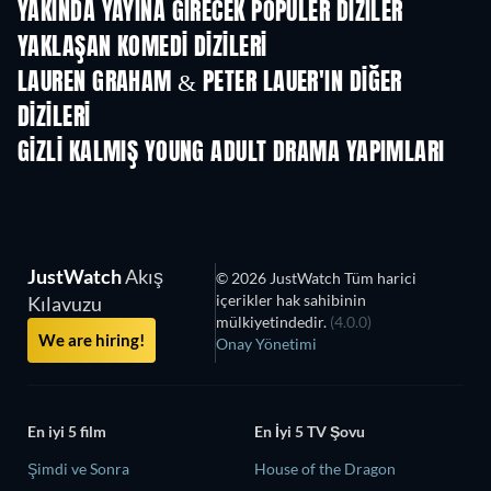
YAKINDA YAYINA GIRECEK POPÜLER DIZILER
TV
TV
YAKLAŞAN KOMEDI DIZILERI
Sezon 2
Sezon 3
Sez
LAUREN GRAHAM & PETER LAUER'IN DIĞER
DIZILERI
TV
TV
GIZLI KALMIŞ YOUNG ADULT DRAMA YAPIMLARI
TV
TV
JustWatch
Akış
© 2026 JustWatch Tüm harici
içerikler hak sahibinin
Kılavuzu
mülkiyetindedir.
(4.0.0)
We are hiring!
Onay Yönetimi
En iyi 5 film
En İyi 5 TV Şovu
Şimdi ve Sonra
House of the Dragon