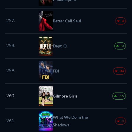
257.
Better Call Saul
-4
258.
Dept. Q
+3
259.
FBI
-34
260.
Gilmore Girls
+15
What We Do in the
261.
-3
Shadows