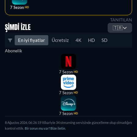
7 Sezon
HD
TANITILAN
ŞIMDI İZLE
🇹🇷
En iyi fiyatlar
Ücretsiz
4K
HD
SD
Abonelik
7 Sezon
HD
7 Sezon
HD
7 Sezon
HD
8 Ağustos 2026
,
06:26:19
itibariyle
34
streaming servisinde güncelleme olup olmadığını
kontrol ettik.
Bir sorun mu var? Bize iletin.