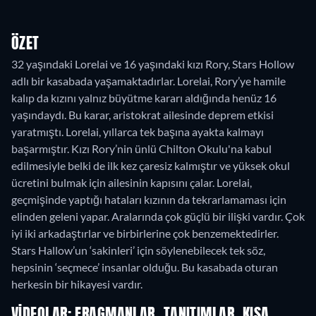
ÖZET
32 yaşındaki Lorelai ve 16 yaşındaki kızı Rory, Stars Hollow
adlı bir kasabada yaşamaktadırlar. Lorelai, Rory’ye hamile
kalıp da kızını yalnız büyütme kararı aldığında henüz 16
yaşındaydı. Bu karar, aristokrat ailesinde deprem etkisi
yaratmıştı. Lorelai, yıllarca tek başına ayakta kalmayı
başarmıştır. Kızı Rory’nin ünlü Chilton Okulu'na kabul
edilmesiyle belki de ilk kez çaresiz kalmıştır ve yüksek okul
ücretini bulmak için ailesinin kapısını çalar. Lorelai,
geçmişinde yaptığı hataları kızının da tekrarlamaması için
elinden geleni yapar. Aralarında çok güçlü bir ilişki vardır. Çok
iyi iki arkadaştırlar ve birbirlerine çok benzemektedirler.
Stars Hallow’un ‘sakinleri’ için söylenebilecek tek söz,
hepsinin ‘seçmece’ insanlar olduğu. Bu kasabada oturan
herkesin bir hikayesi vardır.
VIDEOLAR: FRAGMANLAR, TANITIMLAR, KISA