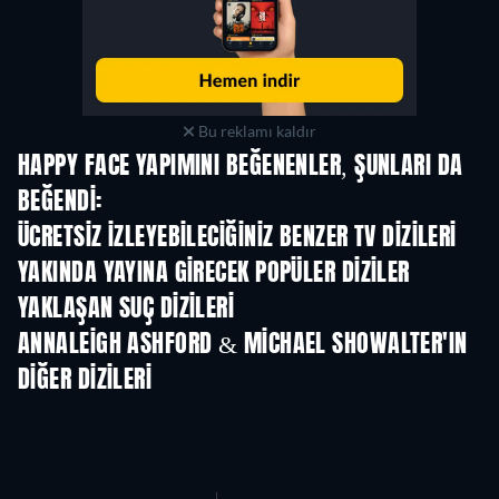
Bu reklamı kaldır
HAPPY FACE YAPIMINI BEĞENENLER, ŞUNLARI DA
BEĞENDI:
TV
TV
ÜCRETSIZ IZLEYEBILECIĞINIZ BENZER TV DIZILERI
TV
TV
YAKINDA YAYINA GIRECEK POPÜLER DIZILER
TV
TV
YAKLAŞAN SUÇ DIZILERI
Sezon 2
Sezon 1
Sez
ANNALEIGH ASHFORD & MICHAEL SHOWALTER'IN
DIĞER DIZILERI
TV
TV