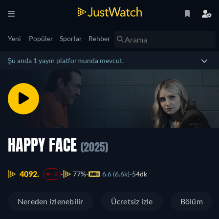
Yeni
Popüler
Sporlar
Rehber
Şu anda 1 yayın platformunda mevcut.
HAPPY FACE
(2025)
4092.
77%
6.6 (6.6k)
54dk
-2
Nereden izlenebilir
Ücretsiz izle
Bölüm