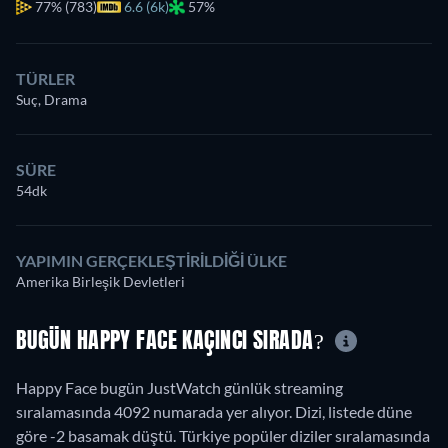
77%
(783)
6.6 (6k)
57%
TÜRLER
Suç, Drama
SÜRE
54dk
YAPIMIN GERÇEKLEŞTIRILDIĞI ÜLKE
Amerika Birleşik Devletleri
BUGÜN HAPPY FACE KAÇINCI SIRADA?
Happy Face bugün JustWatch günlük streaming
sıralamasında 4092 numarada yer alıyor. Dizi, listede düne
göre -2 basamak düştü. Türkiye popüler diziler sıralamasında