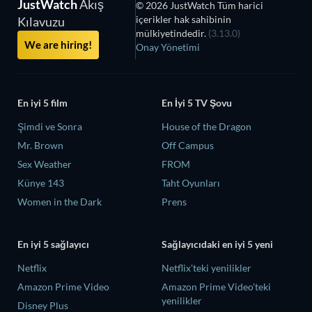
JustWatch
Akış
© 2026 JustWatch Tüm harici
içerikler hak sahibinin
Kılavuzu
mülkiyetindedir.
(3.13.0)
We are hiring!
Onay Yönetimi
En iyi 5 film
En İyi 5 TV Şovu
Şimdi ve Sonra
House of the Dragon
Mr. Brown
Off Campus
Sex Weather
FROM
Künye 143
Taht Oyunları
Women in the Dark
Prens
En iyi 5 sağlayıcı
Sağlayıcıdaki en iyi 5 yeni
Netflix
Netflix'teki yenilikler
Amazon Prime Video
Amazon Prime Video'teki
yenilikler
Disney Plus