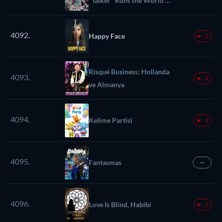
"Talker" Runs the World's
Greatest Clan
4092.
Happy Face
-2
Risqué Business: Hollanda
4093.
-2
ve Almanya
4094.
Kelime Partisi
-2
4095.
Fantasmas
—
4096.
Love Is Blind, Habibi
-2