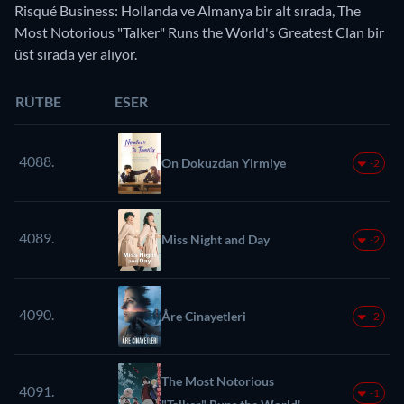
Risqué Business: Hollanda ve Almanya bir alt sırada, The
Most Notorious "Talker" Runs the World's Greatest Clan bir
üst sırada yer alıyor.
RÜTBE
ESER
4088.
On Dokuzdan Yirmiye
-2
4089.
Miss Night and Day
-2
4090.
Åre Cinayetleri
-2
The Most Notorious
4091.
-1