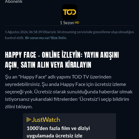
Abonelik
1 Sezon
HD
5 Ağustos 2026, 06:58:39 itibariyle 34 streaming servisinde güncelleme olup olmadığını
kontrol ettik.
Bir sorun mu var? Bize iletin.
HAPPY FACE - ONLINE IZLEYIN: YAYIN AKIŞINI
AÇIN, SATIN ALIN VEYA KIRALAYIN
Şu an "Happy Face" adlı yapımı TOD TV üzerinden
seyredebilirsiniz.
Şu anda Happy Face için ücretsiz izleme
seçeneği yok. Ücretsiz olarak sunulduğunda haberdar olmak
istiyorsanız yukarıdaki filtrelerden 'Ücretsiz'i seçip bildirim
zilini tıklayın.