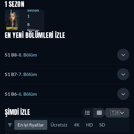
1 SEZON
Sezon
1
8
Bölüm
EN YENİ BÖLÜMLERİ İZLE
S1 B8
-
8. Bölüm
S1 B7
-
7. Bölüm
S1 B6
-
6. Bölüm
ŞIMDI İZLE
🇹🇷
En iyi fiyatlar
Ücretsiz
4K
HD
SD