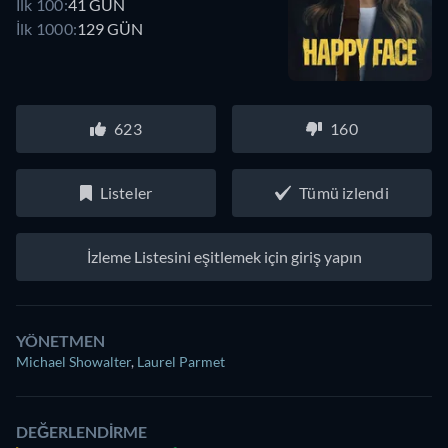
İlk 100:
41 GÜN
İlk 1000:
129 GÜN
623
160
Listeler
Tümü izlendi
İzleme Listesini eşitlemek için giriş yapın
YÖNETMEN
Michael Showalter
,
Laurel Parmet
DEĞERLENDIRME