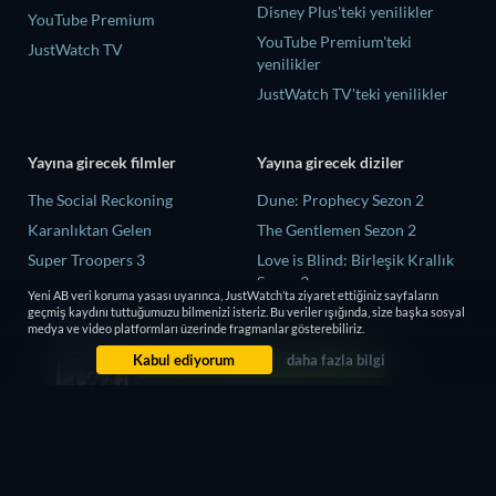
Disney Plus'teki yenilikler
YouTube Premium
YouTube Premium'teki
JustWatch TV
yenilikler
JustWatch TV'teki yenilikler
Yayına girecek filmler
Yayına girecek diziler
The Social Reckoning
Dune: Prophecy Sezon 2
Karanlıktan Gelen
The Gentlemen Sezon 2
Super Troopers 3
Love is Blind: Birleşik Krallık
Sezon 3
Miyazma Kampında Ergenlik
Yeni AB veri koruma yasası uyarınca, JustWatch’ta ziyaret ettiğiniz sayfaların
Arzuları ve Ölüm
The Shards Sezon 1
geçmiş kaydını tuttuğumuzu bilmenizi isteriz. Bu veriler ışığında, size başka sosyal
medya ve video platformları üzerinde fragmanlar gösterebiliriz.
Ziyaretçiler: Hesaplaşma
Çaylak Sezon 7
Kabul ediyorum
daha fazla bilgi