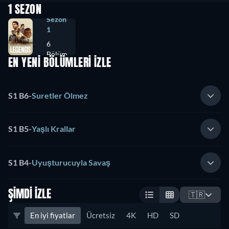
1 SEZON
Sezon
1
6
Bölüm
EN YENİ BÖLÜMLERİ İZLE
S1 B6
-
Suretler Ölmez
S1 B5
-
Yaşlı Krallar
S1 B4
-
Uyuşturucuyla Savaş
ŞIMDI İZLE
🇹🇷
En iyi fiyatlar
Ücretsiz
4K
HD
SD