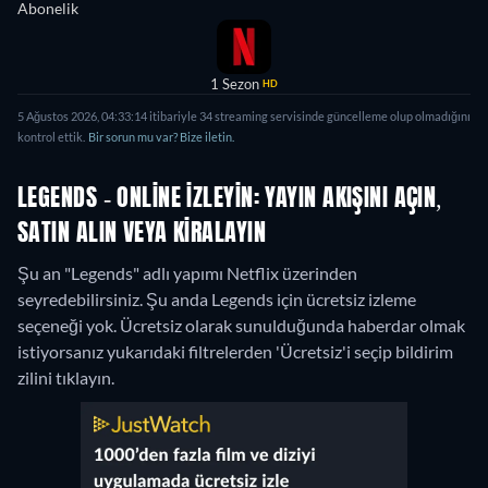
Abonelik
1 Sezon
HD
5 Ağustos 2026, 04:33:14 itibariyle 34 streaming servisinde güncelleme olup olmadığını
kontrol ettik.
Bir sorun mu var? Bize iletin.
LEGENDS - ONLINE IZLEYIN: YAYIN AKIŞINI AÇIN,
SATIN ALIN VEYA KIRALAYIN
Şu an "Legends" adlı yapımı Netflix üzerinden
seyredebilirsiniz.
Şu anda Legends için ücretsiz izleme
seçeneği yok. Ücretsiz olarak sunulduğunda haberdar olmak
istiyorsanız yukarıdaki filtrelerden 'Ücretsiz'i seçip bildirim
zilini tıklayın.