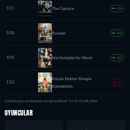
107.
The Capture
+34
108.
Rooster
+55
109.
Not Suitable for Work
+22
Küçük Doktor Doogie
110.
-12
Kameāloha
Günlük yayın sıralamaları son güncellendi: 13:18, 05.08.2026
OYUNCULAR