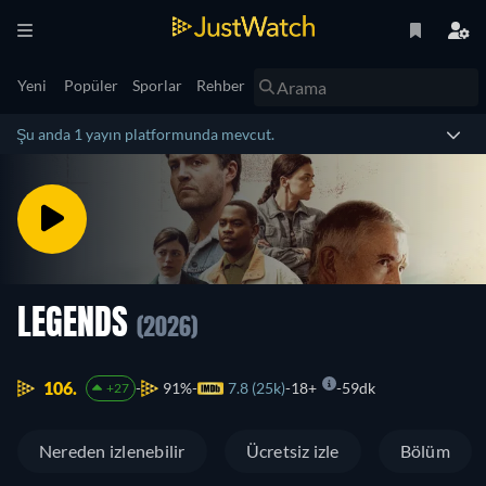
Yeni
Popüler
Sporlar
Rehber
Şu anda 1 yayın platformunda mevcut.
LEGENDS
(2026)
106.
91%
7.8 (25k)
18+
59dk
+27
Nereden izlenebilir
Ücretsiz izle
Bölüm