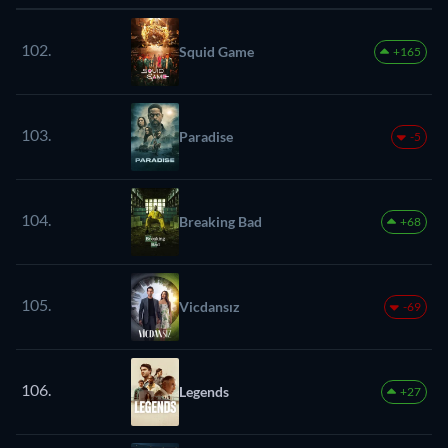
102.
Squid Game
+165
103.
Paradise
-5
104.
Breaking Bad
+68
105.
Vicdansız
-69
106.
Legends
+27