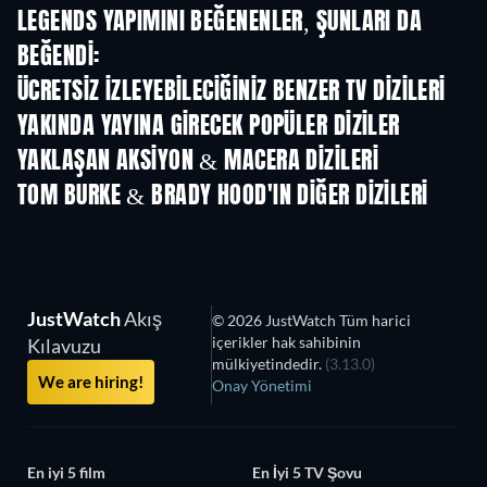
LEGENDS YAPIMINI BEĞENENLER, ŞUNLARI DA
BEĞENDI:
TV
TV
ÜCRETSIZ IZLEYEBILECIĞINIZ BENZER TV DIZILERI
TV
TV
YAKINDA YAYINA GIRECEK POPÜLER DIZILER
TV
TV
YAKLAŞAN AKSIYON & MACERA DIZILERI
Sezon 2
Sezon 2
Sez
TOM BURKE & BRADY HOOD'IN DIĞER DIZILERI
TV
TV
JustWatch
Akış
© 2026 JustWatch Tüm harici
içerikler hak sahibinin
Kılavuzu
mülkiyetindedir.
(3.13.0)
We are hiring!
Onay Yönetimi
En iyi 5 film
En İyi 5 TV Şovu