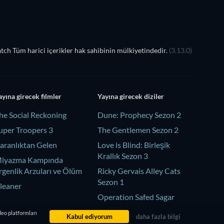
ch Tüm harici içerikler hak sahibinin mülkiyetindedir.
(3.13.0)
ayına girecek filmler
Yayına girecek diziler
he Social Reckoning
Dune: Prophecy Sezon 2
uper Troopers 3
The Gentlemen Sezon 2
aranlıktan Gelen
Love is Blind: Birleşik
Krallık Sezon 3
iyazma Kampında
rgenlik Arzuları ve Ölüm
Ricky Gervais Alley Cats
Sezon 1
leaner
Operation Safed Sagar
Sezon 1
deo platformları
Kabul ediyorum
daha fazla bilgi