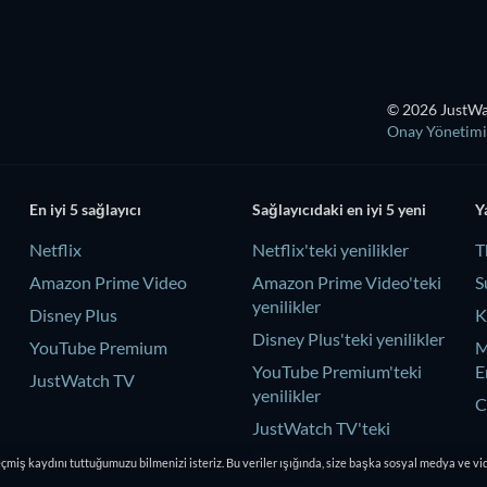
© 2026 JustWat
Onay Yönetimi
En iyi 5 sağlayıcı
Sağlayıcıdaki en iyi 5 yeni
Y
Netflix
Netflix'teki yenilikler
T
Amazon Prime Video
Amazon Prime Video'teki
S
yenilikler
Disney Plus
K
Disney Plus'teki yenilikler
YouTube Premium
M
YouTube Premium'teki
E
JustWatch TV
yenilikler
C
JustWatch TV'teki
yenilikler
eçmiş kaydını tuttuğumuzu bilmenizi isteriz. Bu veriler ışığında, size başka sosyal medya ve vi