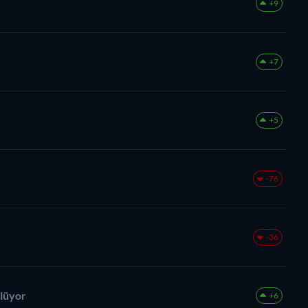
+9
+7
+5
-76
-36
ülüyor
+6