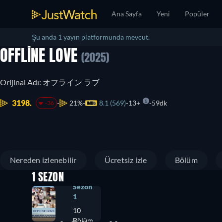
Ana Sayfa
Yeni
Popüler
Şu anda 1 yayın platformunda mevcut.
OFFLINE LOVE
(2025)
Orijinal Adı: オフライン ラブ
3198.
21%
8.1 (569)
13+
59dk
-36
Nereden izlenebilir
Ücretsiz izle
Bölüm
1 SEZON
Sezon
1
10
Bölüm