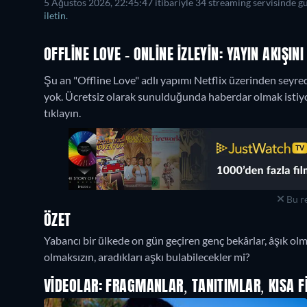
5 Ağustos 2026, 22:45:47 itibariyle 34 streaming servisinde g
iletin.
OFFLINE LOVE - ONLINE IZLEYIN: YAYIN AKIŞIN
Şu an "Offline Love" adlı yapımı Netflix üzerinden seyred
yok. Ücretsiz olarak sunulduğunda haberdar olmak istiyorsa
tıklayın.
Bu re
ÖZET
Yabancı bir ülkede on gün geçiren genç bekârlar, âşık ol
olmaksızın, aradıkları aşkı bulabilecekler mi?
VIDEOLAR: FRAGMANLAR, TANITIMLAR, KISA F