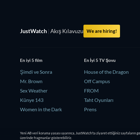
JustWatch
|
Akış Kılavuzu
We are hiring!
En iyi 5 film
En İyi 5 TV Şovu
Şimdi ve Sonra
House of the Dragon
Mr. Brown
Off Campus
Sex Weather
FROM
Künye 143
Taht Oyunları
Women in the Dark
Prens
Yeni AB veri koruma yasası uyarınca, JustWatch’ta ziyaret ettiğiniz sayfaların g
üzerinde fragmanlar gösterebiliriz.