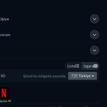
Kişiye
iyorum
Liste
Izgara
SD
🇹🇷
Türkiye
Şimdi bu bölgede yayında:
Sezon
HD