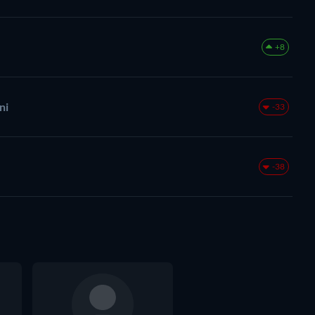
+8
ni
-33
-38