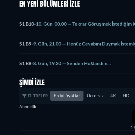
EN YENİ BÖLÜMLERİ İZLE
S1 B10
-
10. Gün, 00.00 — Tekrar Görüşmek İstediğim 
S1 B9
-
9. Gün, 21.00 — Henüz Cevabını Duymak İstem
S1 B8
-
8. Gün, 19.30 — Senden Hoşlandım...
ŞIMDI İZLE
En iyi fiyatlar
Ücretsiz
4K
HD
FILTRELER
Abonelik
1 