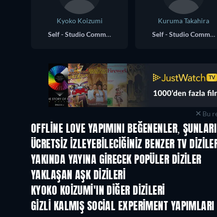
Kyoko Koizumi
Kuruma Takahira
Self - Studio Commentary
Self - Studio Commentary
Bu re
OFFLINE LOVE YAPIMINI BEĞENENLER, ŞUNLARI
TV
TV
ÜCRETSIZ IZLEYEBILECIĞINIZ BENZER TV DIZILE
TV
TV
YAKINDA YAYINA GIRECEK POPÜLER DIZILER
TV
TV
YAKLAŞAN AŞK DIZILERI
Sezon 3
Sezon 2
KYOKO KOIZUMI'IN DIĞER DIZILERI
TV
TV
GIZLI KALMIŞ SOCIAL EXPERIMENT YAPIMLARI
TV
TV