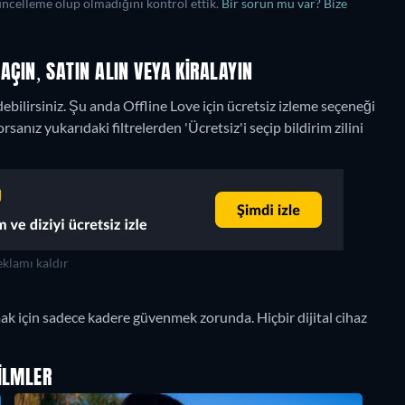
üncelleme olup olmadığını kontrol ettik.
Bir sorun mu var? Bize
I AÇIN, SATIN ALIN VEYA KIRALAYIN
ebilirsiniz.
Şu anda Offline Love için ücretsiz izleme seçeneği
nız yukarıdaki filtrelerden 'Ücretsiz'i seçip bildirim zilini
klamı kaldır
mak için sadece kadere güvenmek zorunda. Hiçbir dijital cihaz
ILMLER