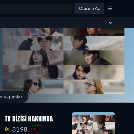
Oturum Aç
r yapımlar
TV DIZISI HAKKINDA
3198.
-36