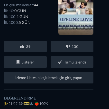
En çok izlenenler:
44.
İlk 10:
0 GÜN
İlk 100:
1 GÜN
İlk 1000:
5 GÜN
39
100
Listeler
Tümü izlendi
İzleme Listesini eşitlemek için giriş yapın
DEĞERLENDIRME
21%
(139)
8.1
100%