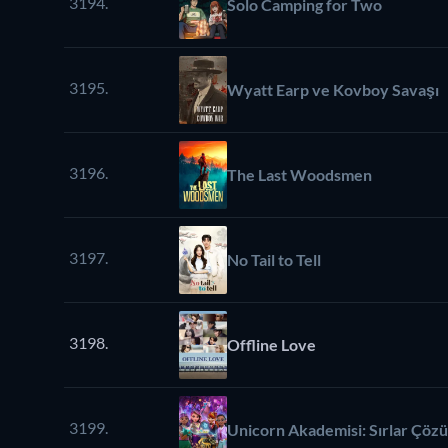
3194.
Solo Camping for Two
3195.
Wyatt Earp ve Kovboy Savaşı
3196.
The Last Woodsmen
3197.
No Tail to Tell
3198.
Offline Love
3199.
Unicorn Akademisi: Sırlar Çöz