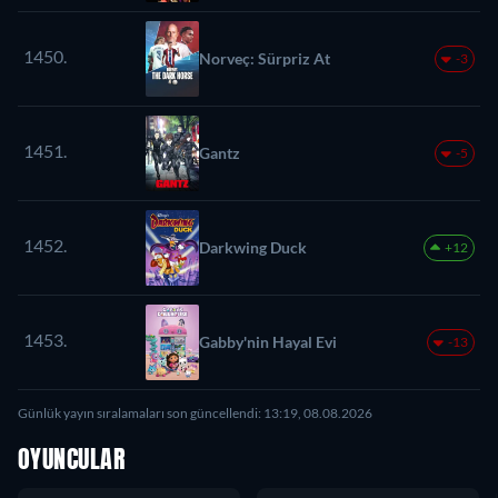
1450.
Norveç: Sürpriz At
-3
1451.
Gantz
-5
1452.
Darkwing Duck
+12
1453.
Gabby'nin Hayal Evi
-13
Günlük yayın sıralamaları son güncellendi: 13:19, 08.08.2026
OYUNCULAR