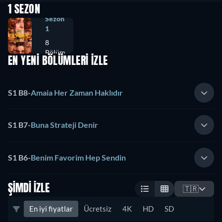
1 SEZON
Sezon
1
8
Bölüm
EN YENİ BÖLÜMLERİ İZLE
S1 B8
-
Amaia Her Zaman Haklıdır
S1 B7
-
Buna Strateji Denir
S1 B6
-
Benim Favorim Hep Sendin
ŞIMDI İZLE
🇹🇷
En iyi fiyatlar
Ücretsiz
4K
HD
SD