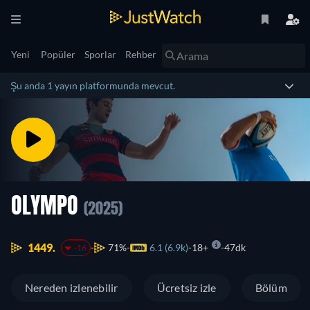
Yeni
Popüler
Sporlar
Rehber
Şu anda 1 yayın platformunda mevcut.
OLYMPO
(2025)
1449.
71%
6.1 (6.9k)
18+
47dk
-16
Nereden izlenebilir
Ücretsiz izle
Bölüm