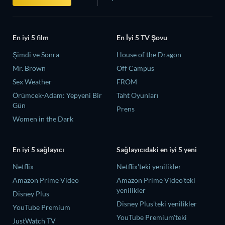
En iyi 5 film
En İyi 5 TV Şovu
Şimdi ve Sonra
House of the Dragon
Mr. Brown
Off Campus
Sex Weather
FROM
Örümcek-Adam: Yepyeni Bir
Taht Oyunları
Gün
Prens
Women in the Dark
En iyi 5 sağlayıcı
Sağlayıcıdaki en iyi 5 yeni
Netflix
Netflix'teki yenilikler
Amazon Prime Video
Amazon Prime Video'teki
yenilikler
Disney Plus
Disney Plus'teki yenilikler
YouTube Premium
YouTube Premium'teki
JustWatch TV