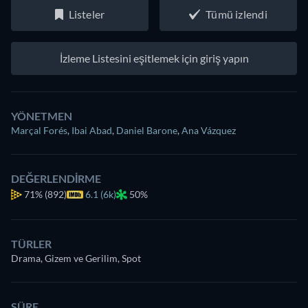
Listeler
Tümü izlendi
İzleme Listesini eşitlemek için giriş yapın
YÖNETMEN
Marçal Forés
,
Ibai Abad
,
Daniel Barone
,
Ana Vázquez
DEĞERLENDIRME
71%
(892)
6.1 (6k)
50%
TÜRLER
Drama, Gizem ve Gerilim, Spot
SÜRE