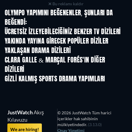
Bu reklamı kaldır
OLYMPO YAPIMINI BEĞENENLER, ŞUNLARI DA
BEĞENDI:
TV
TV
ÜCRETSIZ IZLEYEBILECIĞINIZ BENZER TV DIZILERI
TV
TV
YAKINDA YAYINA GIRECEK POPÜLER DIZILER
TV
TV
YAKLAŞAN DRAMA DIZILERI
Sezon 2
Sezon 2
Sez
CLARA GALLE & MARÇAL FORÉS'IN DIĞER
DIZILERI
TV
GIZLI KALMIŞ SPORTS DRAMA YAPIMLARI
JustWatch
Akış
© 2026 JustWatch Tüm harici
içerikler hak sahibinin
Kılavuzu
mülkiyetindedir.
(3.13.0)
We are hiring!
Onay Yönetimi