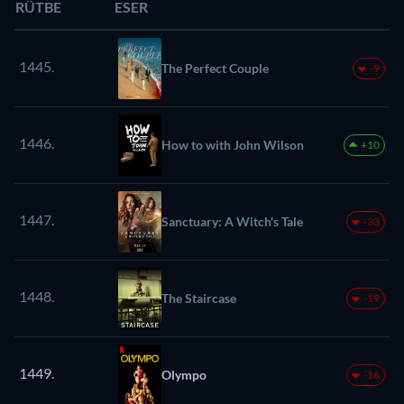
RÜTBE
ESER
1445.
The Perfect Couple
-9
1446.
How to with John Wilson
+10
1447.
Sanctuary: A Witch's Tale
-33
1448.
The Staircase
-19
1449.
Olympo
-16