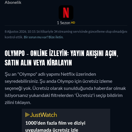
Abonelik
1 Sezon
HD
8 Ağustos 2026, 10:15:16 itibariyle 34 streaming servisinde güncelleme olup olmadığını
kontrol ettik.
Bir sorun mu var? Bize iletin.
OLYMPO - ONLINE IZLEYIN: YAYIN AKIŞINI AÇIN,
SATIN ALIN VEYA KIRALAYIN
Şu an "Olympo" adlı yapımı Netflix üzerinden
seyredebilirsiniz.
Şu anda Olympo için ücretsiz izleme
seçeneği yok. Ücretsiz olarak sunulduğunda haberdar olmak
istiyorsanız yukarıdaki filtrelerden 'Ücretsiz'i seçip bildirim
zilini tıklayın.