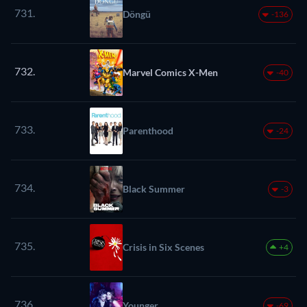
731.
Döngü
-136
732.
Marvel Comics X-Men
-40
733.
Parenthood
-24
734.
Black Summer
-3
735.
Crisis in Six Scenes
+4
736.
Younger
-69