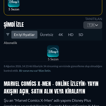
5 Sezon
TANITILAN
ŞIMDI İZLE
🇹🇷
En iyi fiyatlar
Ücretsiz
4K
HD
SD
Abonelik
5 Sezon
8 Ağustos 2026
,
14:23:46
itibariyle
34
streaming servisinde güncelleme olup olmadığını
kontrol ettik.
Bir sorun mu var? Bize iletin.
MARVEL COMICS X-MEN - ONLINE IZLEYIN: YAYIN
AKIŞINI AÇIN, SATIN ALIN VEYA KIRALAYIN
Şu an "Marvel Comics X-Men" adlı yapımı Disney Plus
üzerinden seyredebilirsiniz.
Şu anda Marvel Comics X-Men