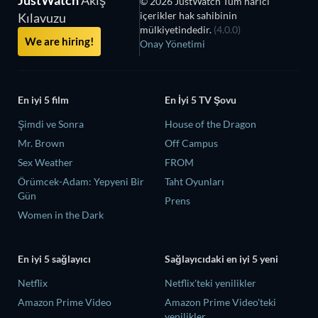
© 2026 JustWatch Tüm harici
içerikler hak sahibinin
Kılavuzu
mülkiyetindedir.
(4.0.0)
We are hiring!
Onay Yönetimi
En iyi 5 film
En İyi 5 TV Şovu
Şimdi ve Sonra
House of the Dragon
Mr. Brown
Off Campus
Sex Weather
FROM
Örümcek-Adam: Yepyeni Bir
Taht Oyunları
Gün
Prens
Women in the Dark
En iyi 5 sağlayıcı
Sağlayıcıdaki en iyi 5 yeni
Netflix
Netflix'teki yenilikler
Amazon Prime Video
Amazon Prime Video'teki
yenilikler