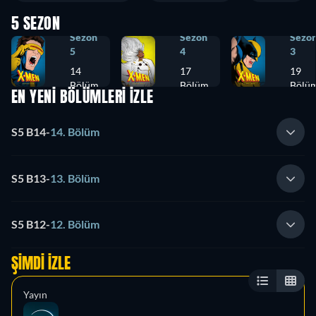
5 SEZON
Sezon
Sezon
Sezo
5
4
3
14
17
19
Bölüm
Bölüm
Bölü
EN YENİ BÖLÜMLERİ İZLE
S5 B14
-
14. Bölüm
S5 B13
-
13. Bölüm
S5 B12
-
12. Bölüm
ŞIMDI İZLE
Yayın