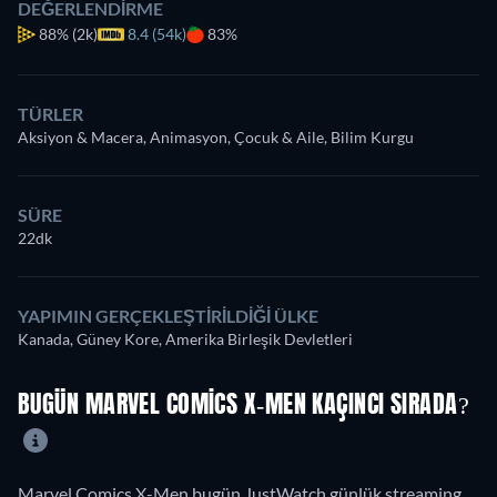
DEĞERLENDIRME
88%
(2k)
8.4 (54k)
83%
TÜRLER
Aksiyon & Macera, Animasyon, Çocuk & Aile, Bilim Kurgu
SÜRE
22dk
YAPIMIN GERÇEKLEŞTIRILDIĞI ÜLKE
Kanada, Güney Kore, Amerika Birleşik Devletleri
BUGÜN MARVEL COMICS X-MEN KAÇINCI SIRADA?
Marvel Comics X-Men bugün JustWatch günlük streaming