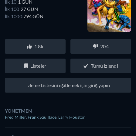
İlk 10:
1 GÜN
İlk 100:
27 GÜN
İlk 1000:
794 GÜN
1.8k
204
Listeler
Tümü izlendi
İzleme Listesini eşitlemek için giriş yapın
YÖNETMEN
Fred Miller
,
Frank Squillace
,
Larry Houston