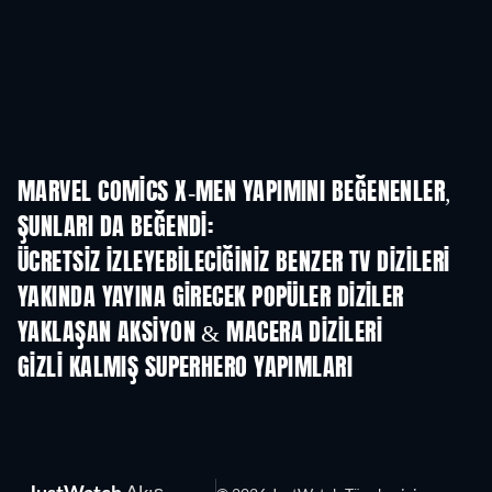
MARVEL COMICS X-MEN YAPIMINI BEĞENENLER,
ŞUNLARI DA BEĞENDI:
TV
TV
ÜCRETSIZ IZLEYEBILECIĞINIZ BENZER TV DIZILERI
TV
TV
YAKINDA YAYINA GIRECEK POPÜLER DIZILER
TV
TV
YAKLAŞAN AKSIYON & MACERA DIZILERI
Sezon 2
Sezon 2
Sez
GIZLI KALMIŞ SUPERHERO YAPIMLARI
JustWatch
Akış