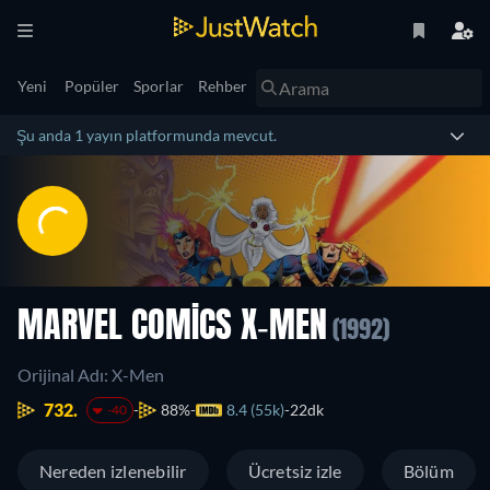
Yeni
Popüler
Sporlar
Rehber
Şu anda 1 yayın platformunda mevcut.
MARVEL COMICS X-MEN
(1992)
Orijinal Adı: X-Men
732.
88%
8.4 (55k)
22dk
-40
Nereden izlenebilir
Ücretsiz izle
Bölüm