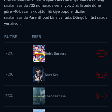
sıralamasında 732 numarada yer alıyor. Dizi, listede düne
göre -40 basamak düştü. Türkiye popüler diziler
sıralamasında Parenthood bir alt sırada, Döngü bir üst sırada
yer alıyor.
RÜTBE
ESER
728.
Bob's Burgers
-40
729.
Kurt Kral
-13
730.
The Staircase
-23