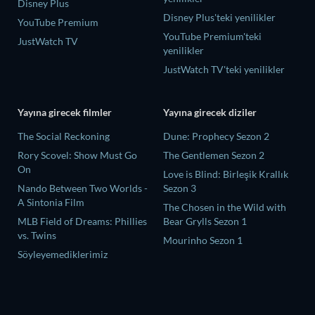
Disney Plus
Disney Plus'teki yenilikler
YouTube Premium
YouTube Premium'teki
JustWatch TV
yenilikler
JustWatch TV'teki yenilikler
Yayına girecek filmler
Yayına girecek diziler
The Social Reckoning
Dune: Prophecy Sezon 2
Rory Scovel: Show Must Go
The Gentlemen Sezon 2
On
Love is Blind: Birleşik Krallık
Nando Between Two Worlds -
Sezon 3
A Sintonia Film
The Chosen in the Wild with
MLB Field of Dreams: Phillies
Bear Grylls Sezon 1
vs. Twins
Mourinho Sezon 1
Söyleyemediklerimiz