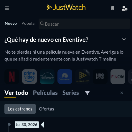
Nuevo
Popular
¿Qué hay de nuevo en Eventive?
No te pierdas ni una película nueva en Eventive. Averigua lo
que se añadió recientemente con la JustWatch Timeline
Eventive está constantemente añadiendo y eliminando
películas a su catálogo. Si tienes la sensación de que ya viste
todo lo que querías, te va gustar la línea de tiempo de
JustWatch. Te ayudará a mantenerte al día y ya no te
Ver todo
Películas
Series
perdiráas un lanzamiento recientemente añadido.
Los estrenos
Ofertas
Jul 30, 2026