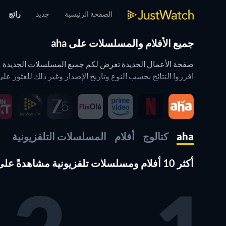
الصفحة الرئيسية
جديد
رائج
جميع الأفلام والمسلسلات على aha
افرزوا النتائج بحسب النوع وتاريخ الإصدار وغير ذلك للعثور على أفضل المس
فلتر شريط المشاهدة يعمل على صفحة الأعمال الجديدة
aha
كتالوج
أفلام
المسلسلات التلفزيونية
تهانينا. أنتم الآن تستخدمون عدة فلاتر في الوقت ذاته. أي مثل
أكثر 10 أفلام ومسلسلات تلفزيونية مشاهدةً على aha
(التي تطالعونها الآن). كما يعمل أيضاً على صفحة المحتوى الرا
وبهذه الطريقة يمكنكم تعديل JustWatch حسبما يلبي احتياجاتكم. أي مثلاً، يمكنكم إظهار محتوى ما تفضلونه من مقدمي الخدمة أو سنوات الإصدار أو الأنواع.