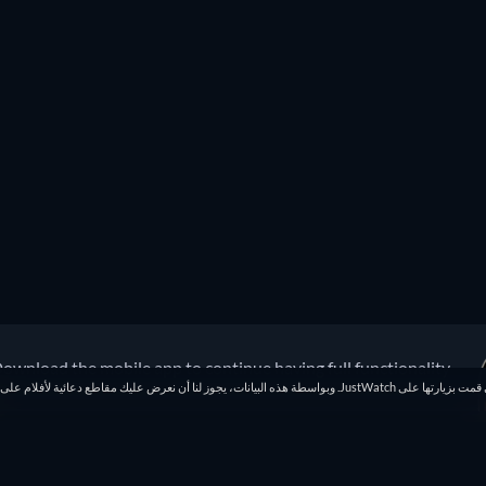
ownload the mobile app to continue having full functionality!
بموجب قانون الاتحاد الأوروبي الجديد لحماية البيانات، نعلمك بأننا نقوم بحفظ الصفحات التي قمت بزيارتها على JustWatch. وبواسطة هذه البيانات، يجوز لنا أن نعر