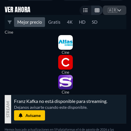
VER AHORA
🇦🇷
Mejor precio
Gratis
4K
HD
SD
Cine
Cine
Cine
Cine
Franz Kafka no está disponible para streaming.
STREAM
Dejanos avisarte cuando este disponible.
Avísame
Hemos buscado actualizaciones en
59
plataformas el
6 de agosto de 2026
a las