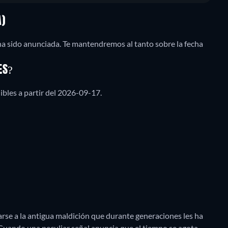
A)
ha sido anunciada. Te mantendremos al tanto sobre la fecha
ES?
bles a partir del 2026-09-17.
arse a la antigua maldición que durante generaciones les ha
Cuando una peculiar señal anuncia que el tiempo se agota,