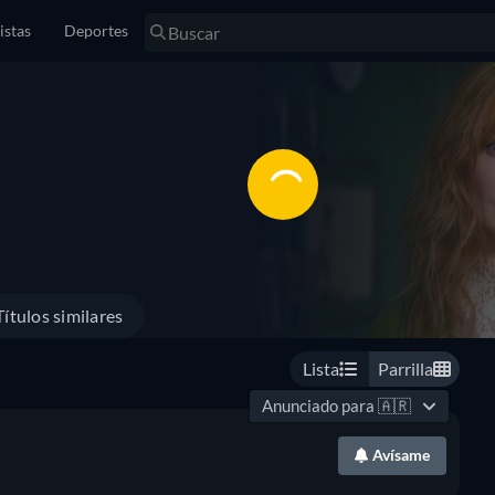
istas
Deportes
Títulos similares
Lista
Parrilla
Anunciado para
🇦🇷
Avísame