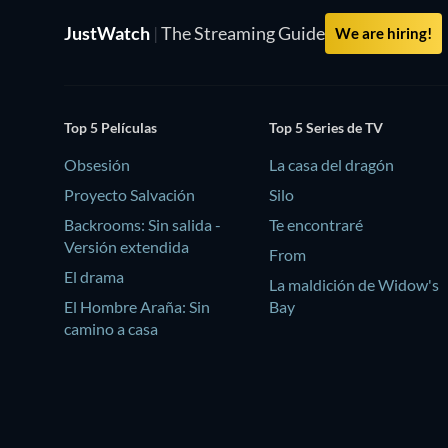
JustWatch
|
The Streaming Guide
We are hiring!
Top 5 Películas
Top 5 Series de TV
Obsesión
La casa del dragón
Proyecto Salvación
Silo
Backrooms: Sin salida -
Te encontraré
Versión extendida
From
El drama
La maldición de Widow's
El Hombre Araña: Sin
Bay
camino a casa