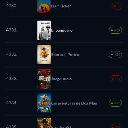
4330.
Half Ticket
-3
4331.
El banquero
+59
4332.
Soorarai Pottru
+24
4333.
Juego sucio
-51
4334.
Las aventuras de Dog Man
+23
4335.
Frontera(s)
-74