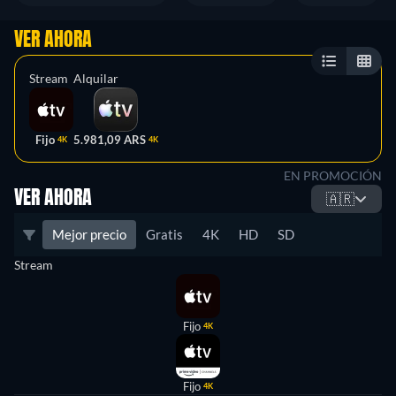
VER AHORA
Stream
Alquilar
Fijo
5.981,09 ARS
4K
4K
EN PROMOCIÓN
VER AHORA
🇦🇷
Mejor precio
Gratis
4K
HD
SD
Stream
Fijo
4K
Fijo
4K