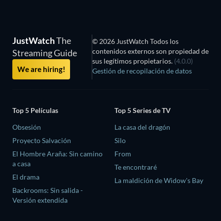
JustWatch
The
© 2026 JustWatch Todos los
contenidos externos son propiedad de
Streaming Guide
sus legítimos propietarios.
(4.0.0)
We are hiring!
Gestión de recopilación de datos
Top 5 Películas
Top 5 Series de TV
Obsesión
La casa del dragón
Proyecto Salvación
Silo
El Hombre Araña: Sin camino
From
a casa
Te encontraré
El drama
La maldición de Widow's Bay
Backrooms: Sin salida -
Versión extendida