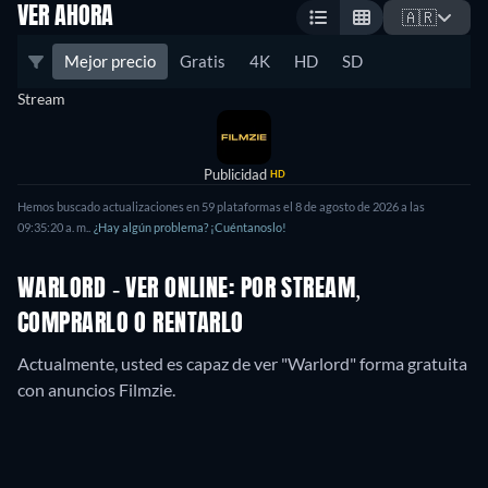
VER AHORA
🇦🇷
Mejor precio
Gratis
4K
HD
SD
Stream
Publicidad
HD
Hemos buscado actualizaciones en
59
plataformas el
8 de agosto de 2026
a las
09:35:20 a. m.
.
¿Hay algún problema? ¡Cuéntanoslo!
WARLORD - VER ONLINE: POR STREAM,
COMPRARLO O RENTARLO
Actualmente, usted es capaz de ver "Warlord" forma gratuita
con anuncios Filmzie.