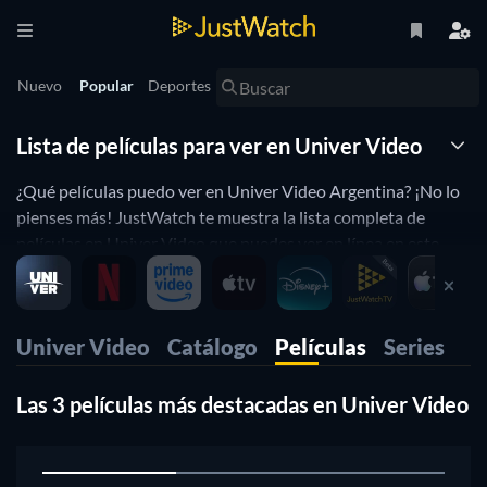
Nuevo
Popular
Deportes
Lista de películas para ver en Univer Video
¿Qué películas puedo ver en Univer Video Argentina? ¡No lo
pienses más! JustWatch te muestra la lista completa de
películas en Univer Video que puedes ver en línea en este
momento. Organizamos esta lista de películas de Univer
Video por popularidad para ayudarte a elegir las mejores
películas para ver. ¿Prefieres ver en Univer Video películas de
Univer Video
Catálogo
Películas
Series
horror o de comedia? Simplemente usa nuestros filtros a
continuación para encontrar películas o series en base a tus
preferencias. ¡Sí, es así de simple!.
Las 3 películas más destacadas en Univer Video
1