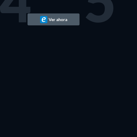
4
5
Ver ahora