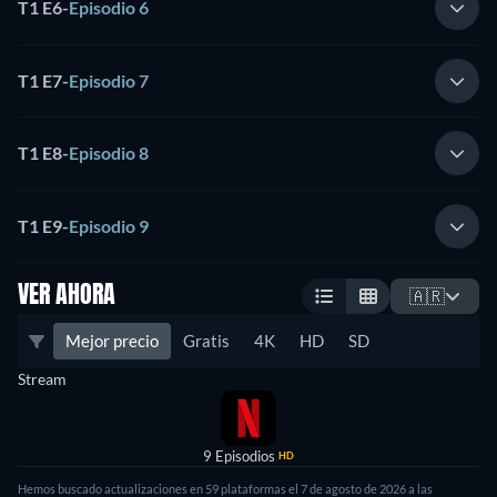
T1 E6
-
Episodio 6
T1 E7
-
Episodio 7
T1 E8
-
Episodio 8
T1 E9
-
Episodio 9
VER AHORA
🇦🇷
Mejor precio
Gratis
4K
HD
SD
Stream
9 Episodios
HD
Hemos buscado actualizaciones en 59 plataformas el 7 de agosto de 2026 a las