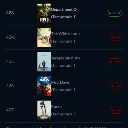
Department Q
423.
+254
(Temporada 1)
The White Lotus
424.
-84
(Temporada 1)
Terapia sin filtro
425.
-287
(Temporada 1)
Mrs. Davis
426.
-11
(Temporada 1)
Burro
427.
-79
(Temporada 3)