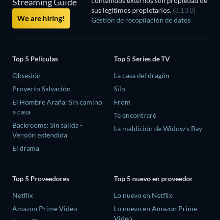
contenidos externos son propiedad de
Streaming Guide
sus legítimos propietarios.
(3.13.0)
We are hiring!
Gestión de recopilación de datos
Top 5 Películas
Top 5 Series de TV
Obsesión
La casa del dragón
Proyecto Salvación
Silo
El Hombre Araña: Sin camino
From
a casa
Te encontraré
Backrooms: Sin salida -
La maldición de Widow's Bay
Versión extendida
El drama
Top 5 Proveedores
Top 5 nuevo en proveedor
Netflix
Lo nuevo en Netflix
Amazon Prime Video
Lo nuevo en Amazon Prime
Video