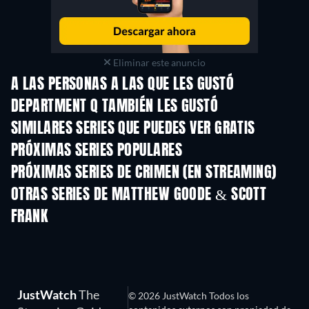
Eliminar este anuncio
A LAS PERSONAS A LAS QUE LES GUSTÓ
DEPARTMENT Q TAMBIÉN LES GUSTÓ
TV
TV
SIMILARES SERIES QUE PUEDES VER GRATIS
TV
PRÓXIMAS SERIES POPULARES
TV
TV
PRÓXIMAS SERIES DE CRIMEN (EN STREAMING)
Temporada 6
Temporada 2
Tempora
OTRAS SERIES DE MATTHEW GOODE & SCOTT
FRANK
TV
TV
JustWatch
The
© 2026 JustWatch Todos los