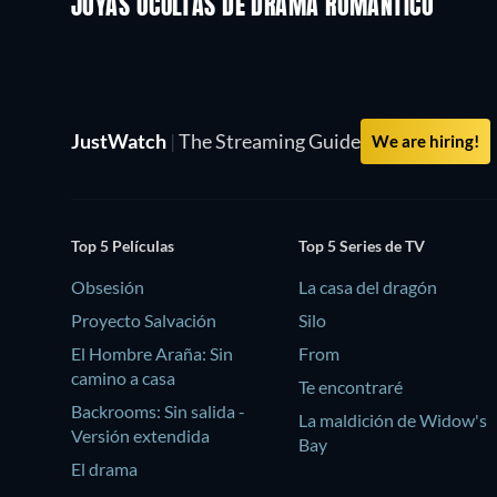
JOYAS OCULTAS DE DRAMA ROMÁNTICO
TV
JustWatch
|
The Streaming Guide
We are hiring!
Top 5 Películas
Top 5 Series de TV
Obsesión
La casa del dragón
Proyecto Salvación
Silo
El Hombre Araña: Sin
From
camino a casa
Te encontraré
Backrooms: Sin salida -
La maldición de Widow's
Versión extendida
Bay
El drama