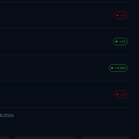
-10
+15
+4189
-25
08/2026