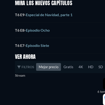
MIRA LOS NUEVOS CAPÍTULOS
T6 E9
-
Especial de Navidad, parte 1
T6 E8
-
Episodio Ocho
T6 E7
-
Episodio Siete
VER AHORA
Mejor precio
Gratis
4K
HD
SD
FILTROS
Stream
6 te