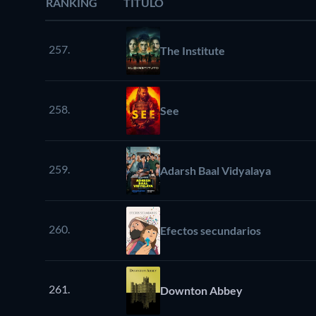
RANKING
TÍTULO
257.
The Institute
258.
See
259.
Adarsh Baal Vidyalaya
260.
Efectos secundarios
261.
Downton Abbey