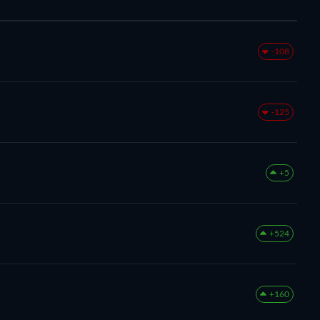
-108
-125
+5
+524
+160