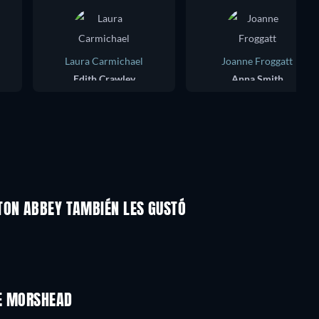
Laura Carmichael
Joanne Froggatt
Edith Crawley
Anna Smith
TON ABBEY TAMBIÉN LES GUSTÓ
TV
TV
TV
TV
TV
Temporada 2
Temporada 2
NE MORSHEAD
TV
TV