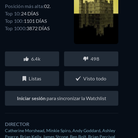
Posición más alta:
02.
Top 10:
24 DÍAS
Top 100:
1101 DÍAS
Top 1000:
3872 DÍAS
6.4k
498
Listas
Visto todo
Iniciar sesión
para sincronizar la Watchlist
DIRECTOR
Catherine Morshead
,
Minkie Spiro
,
Andy Goddard
,
Ashley
Pearce
,
Brian Kelly
,
James Strong
,
Ben Bolt
,
Brian Percival