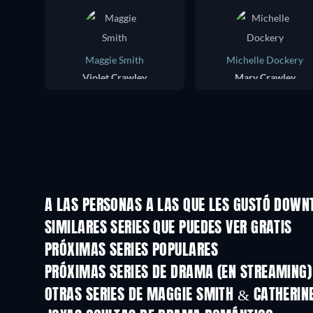
Maggie Smith
Michelle Dockery
Violet Crawley
Mary Crawley
A LAS PERSONAS A LAS QUE LES GUSTÓ DOWN
TV
SIMILARES SERIES QUE PUEDES VER GRATIS
TV
TV
PRÓXIMAS SERIES POPULARES
TV
TV
PRÓXIMAS SERIES DE DRAMA (EN STREAMING)
Temporada 4
Temporada 6
OTRAS SERIES DE MAGGIE SMITH & CATHERI
TV
TV