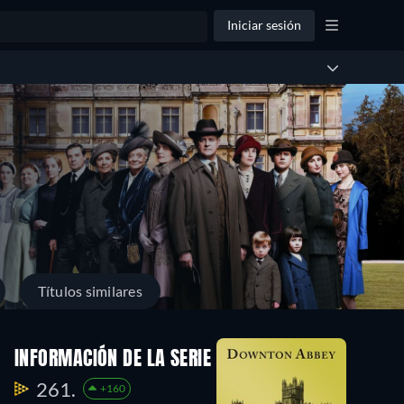
Iniciar sesión
Títulos similares
orada
Temporada
INFORMACIÓN DE LA SERIE
1
261.
+160
sodios
7 Episodios