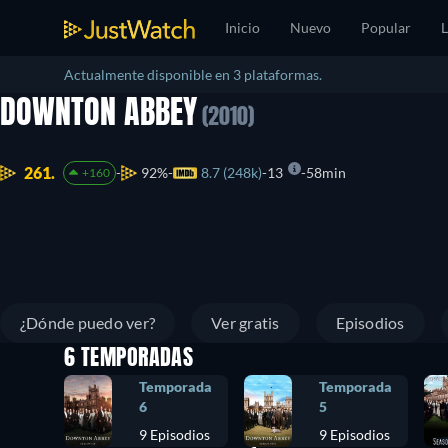
Inicio
Nuevo
Popular
L
Actualmente disponible en 3 plataformas.
DOWNTON ABBEY
(2010)
261.
92%
8.7 (248k)
13
58min
+160
¿Dónde puedo ver?
Ver gratis
Episodios
6 TEMPORADAS
Temporada
Temporada
6
5
9 Episodios
9 Episodios