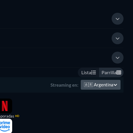
Lista
Parrilla
🇦🇷
Argentina
Streaming en:
mporadas
HD