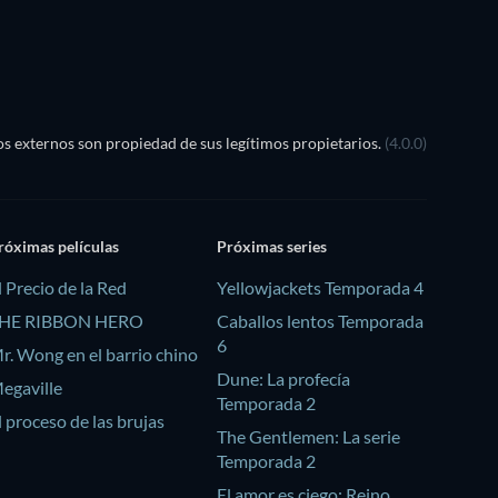
TV
s externos son propiedad de sus legítimos propietarios.
(4.0.0)
róximas películas
Próximas series
l Precio de la Red
Yellowjackets Temporada 4
HE RIBBON HERO
Caballos lentos Temporada
6
r. Wong en el barrio chino
Dune: La profecía
egaville
Temporada 2
l proceso de las brujas
The Gentlemen: La serie
Temporada 2
El amor es ciego: Reino