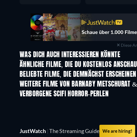
Diese An
WAS DICH AUCH INTERESSIEREN KÖNNTE
ÄHNLICHE FILME, DIE DU KOSTENLOS ANSCHA
BELIEBTE FILME, DIE DEMNÄCHST ERSCHEINEN
WEITERE FILME VON BARNABY METSCHURAT &
VERBORGENE SCIFI HORROR-PERLEN
JustWatch
|
The Streaming Guide
We are hiring!