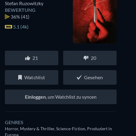
Stefan Ruzowitzky
BEWERTUNG
36%
(41)
5.1 (4k)
21
20
Watchlist
Gesehen
Einloggen
, um Watchlist zu syncen
GENRES
Horror, Mystery & Thriller, Science-Fiction, Produziert in
Europa