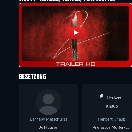
BESETZUNG
Barnaby Metschurat
Herbert Knaup
Jo Hauser
Professor Müller-LaRousse