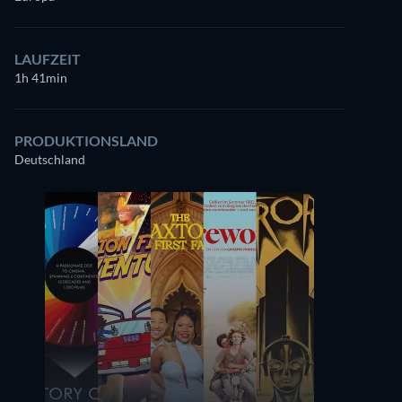
LAUFZEIT
1h 41min
PRODUKTIONSLAND
Deutschland