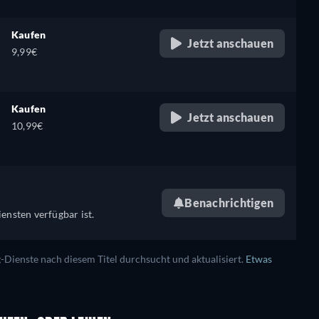
Kaufen
Jetzt anschauen
9,99€
Kaufen
Jetzt anschauen
10,99€
Benachrichtigen
ensten verfügbar ist.
ienste nach diesem Titel durchsucht und aktualisiert.
Etwas