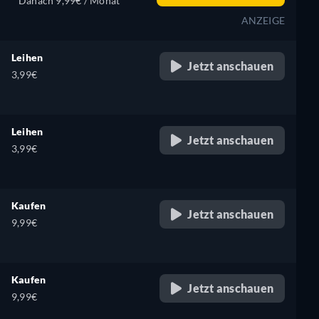
Danach 9,99€ / Monat
ANZEIGE
Leihen
Jetzt anschauen
3,99€
Leihen
Jetzt anschauen
3,99€
Kaufen
Jetzt anschauen
9,99€
Kaufen
Jetzt anschauen
9,99€