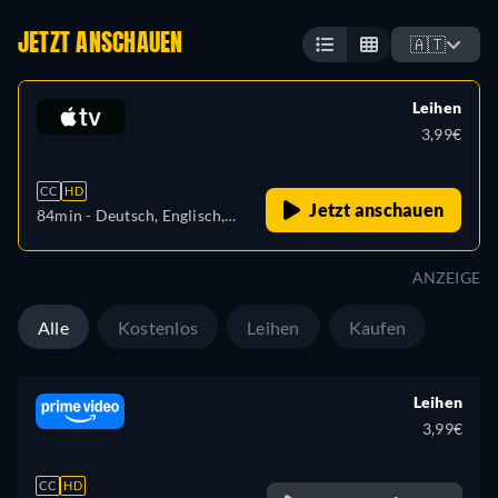
JETZT ANSCHAUEN
🇦🇹
Leihen
3,99€
CC
HD
Jetzt anschauen
84min
- Deutsch, Englisch,
Französisch
ANZEIGE
Alle
Kostenlos
Leihen
Kaufen
Leihen
3,99€
CC
HD