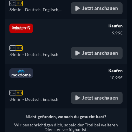
CC
HD
Jetzt anschauen
84min
- Deutsch, Englisch,
Französisch
Kaufen
9,99€
CC
HD
Jetzt anschauen
84min
- Deutsch, Englisch
Kaufen
10,99€
CC
HD
Jetzt anschauen
84min
- Deutsch, Englisch
Nicht gefunden, wonach du gesucht hast?
Wir benachrichtigen dich, sobald der Titel bei weiteren
Diensten verfügbar ist.