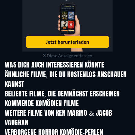
Diese Anzeige entfernen
WAS DICH AUCH INTERESSIEREN KÖNNTE
ÄHNLICHE FILME, DIE DU KOSTENLOS ANSCHAUEN
KANNST
BELIEBTE FILME, DIE DEMNÄCHST ERSCHEINEN
KOMMENDE KOMÖDIEN FILME
WEITERE FILME VON KEN MARINO & JACOB
VAUGHAN
VERBORGENE HORROR KOMÖDIE-PERLEN