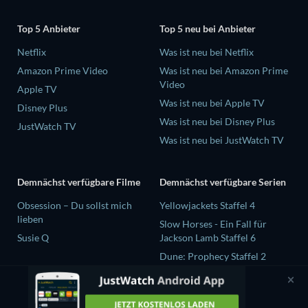
Top 5 Anbieter
Top 5 neu bei Anbieter
Netflix
Was ist neu bei Netflix
Amazon Prime Video
Was ist neu bei Amazon Prime
Video
Apple TV
Was ist neu bei Apple TV
Disney Plus
Was ist neu bei Disney Plus
JustWatch TV
Was ist neu bei JustWatch TV
Demnächst verfügbare Filme
Demnächst verfügbare Serien
Obsession – Du sollst mich
Yellowjackets Staffel 4
lieben
Slow Horses - Ein Fall für
Susie Q
Jackson Lamb Staffel 6
Dune: Prophecy Staffel 2
The Gentlemen Staffel 2
Love Is Blind: UK Staffel 3