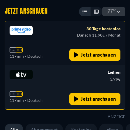
JETZT ANSCHAUEN
🇦🇹
30 Tage kostenlos
Danach 11,98€ / Monat
CC
HD
Jetzt anschauen
117min
- Deutsch
Leihen
3,99€
CC
HD
Jetzt anschauen
117min
- Deutsch
ANZEIGE
Alle
Abonnement
Kostenlos
Leihen