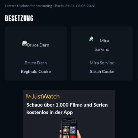
Letztes Update der Streaming Charts: 21:24, 08.08.2026
BESETZUNG
Bruce Dern
Mira Sorvino
Reginald Cooke
Sarah Cooke