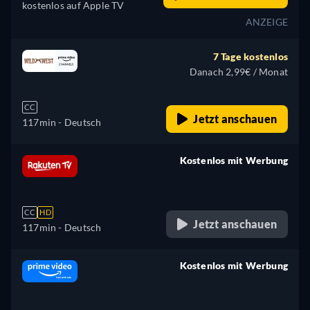
kostenlos auf Apple TV
ANZEIGE
7 Tage kostenlos
Danach 2,99€ / Monat
CC
Jetzt anschauen
117min
- Deutsch
Kostenlos mit Werbung
retail price
CC
HD
Jetzt anschauen
117min
- Deutsch
Kostenlos mit Werbung
retail price