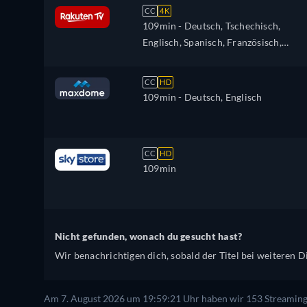
Portugiesisch
CC
4K
109min
- Deutsch, Tschechisch,
Englisch, Spanisch, Französisch,
Ungarisch, Italienisch, Polnisch,
Ukrainisch
CC
HD
109min
- Deutsch, Englisch
CC
HD
109min
Nicht gefunden, wonach du gesucht hast?
Wir benachrichtigen dich, sobald der Titel bei weiteren Di
Am 7. August 2026 um 19:59:21 Uhr haben wir 153 Streaming-D