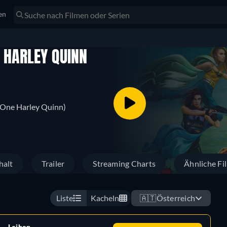
en
F HARLEY QUINN
f One Harley Quinn)
halt
Trailer
Streaming Charts
Ähnliche Fi
Liste
Kacheln
🇦🇹
Österreich
Leihen