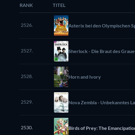
RANK
TITEL
2526.
Asterix bei den Olympischen S
2527.
Sherlock - Die Braut des Grau
2528.
Horn and Ivory
2529.
Nova Zembla - Unbekanntes L
2530.
Birds of Prey: The Emancipatio