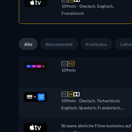
109min
- Deutsch, Englisch,
Französisch
Alle
Abonnement
Kostenlos
Leihe
CC
HD
109min
CC
4K
109min
- Deutsch, Tschechisch,
Englisch, Spanisch, Französisch,
Italienisch, Japanisch, Polnisch,
Portugiesisch
Streame ähnliche Filme kostenlos auf