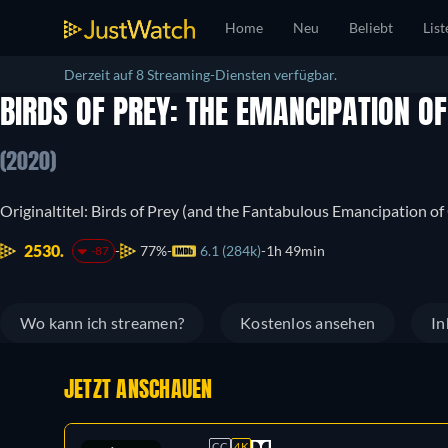
Home
Neu
Beliebt
List
Derzeit auf 8 Streaming-Diensten verfügbar.
BIRDS OF PREY: THE EMANCIPATION O
(2020)
Originaltitel: Birds of Prey (and the Fantabulous Emancipation o
2530.
77%
6.1 (284k)
1h 49min
-87
Wo kann ich streamen?
Kostenlos ansehen
In
JETZT ANSCHAUEN
CC
4K