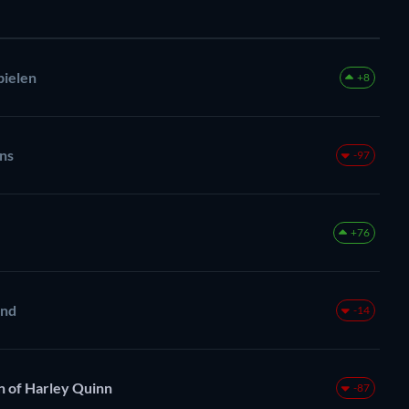
pielen
+8
ens
-97
+76
and
-14
n of Harley Quinn
-87