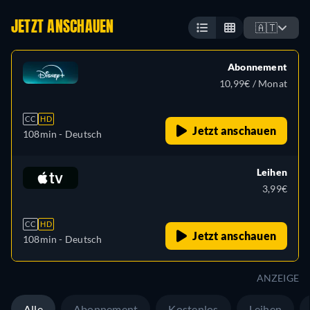
JETZT ANSCHAUEN
🇦🇹
Abonnement
10,99€ / Monat
CC
HD
Jetzt anschauen
108min
- Deutsch
Leihen
3,99€
CC
HD
Jetzt anschauen
108min
- Deutsch
ANZEIGE
Alle
Abonnement
Kostenlos
Leihen