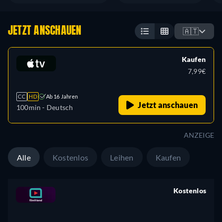
JETZT ANSCHAUEN
🇦🇹
Kaufen
7,99€
CC
HD
Ab 16 Jahren
Jetzt anschauen
100min
- Deutsch
ANZEIGE
Alle
Kostenlos
Leihen
Kaufen
Kostenlos
retail price