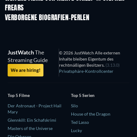
FREARS
VERBORGENE BIOGRAFIEN-PERLEN
JustWatch
The
© 2026 JustWatch Alle externen
Inhalte bleiben Eigentum des
Streaming Guide
rechtmäßigen Besitzers.
(3.13.0)
We are hiring!
Privatsphäre-Kontrollcenter
Top 5 Filme
Top 5 Serien
Der Astronaut - Project Hail
Silo
Mary
House of the Dragon
Glennkill: Ein Schafskrimi
Ted Lasso
Masters of the Universe
Lucky
Die Odyssee