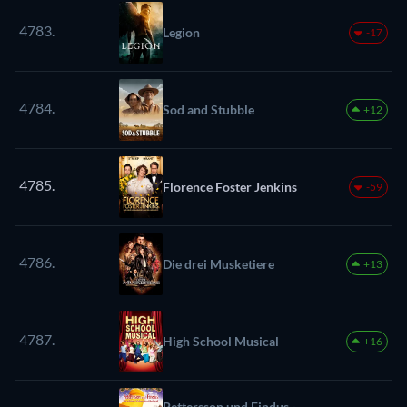
4783.
Legion
-17
4784.
Sod and Stubble
+12
4785.
Florence Foster Jenkins
-59
4786.
Die drei Musketiere
+13
4787.
High School Musical
+16
Pettersson und Findus -