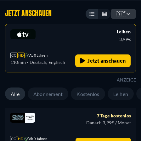
JETZT ANSCHAUEN
🇦🇹
Leihen
3,99€
CC
HD
Ab 0 Jahren
Jetzt anschauen
110min
- Deutsch, Englisch
ANZEIGE
Alle
Abonnement
Kostenlos
Leihen
7 Tage kostenlos
Danach 3,99€ / Monat
CC
HD
Ab 0 Jahren