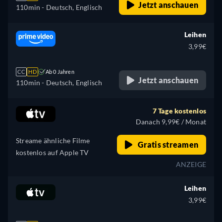
Jetzt anschauen
110min
- Deutsch, Englisch
Leihen
3,99€
CC
HD
Ab 0 Jahren
Jetzt anschauen
110min
- Deutsch, Englisch
7 Tage kostenlos
Danach 9,99€ / Monat
Streame ähnliche Filme
Gratis streamen
kostenlos auf Apple TV
ANZEIGE
Leihen
3,99€