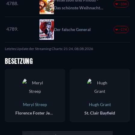
4788.
-106
Das schönste Weihnachten
überhaupt
4789.
Der falsche General
-174
Letztes Update der Streaming Charts: 21:24, 08.08.2026
BESETZUNG
Meryl Streep
Hugh Grant
Florence Foster Jenkins
St. Clair Bayfield