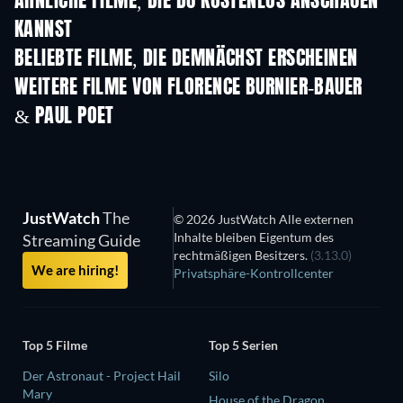
ÄHNLICHE FILME, DIE DU KOSTENLOS ANSCHAUEN
KANNST
BELIEBTE FILME, DIE DEMNÄCHST ERSCHEINEN
WEITERE FILME VON FLORENCE BURNIER-BAUER
& PAUL POET
JustWatch
The
© 2026 JustWatch Alle externen
Inhalte bleiben Eigentum des
Streaming Guide
rechtmäßigen Besitzers.
(3.13.0)
We are hiring!
Privatsphäre-Kontrollcenter
Top 5 Filme
Top 5 Serien
Der Astronaut - Project Hail
Silo
Mary
House of the Dragon