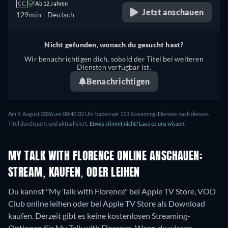
CC
Ab 12 Jahren
Jetzt anschauen
129min
- Deutsch
Nicht gefunden, wonach du gesucht hast?
Wir benachrichtigen dich, sobald der Titel bei weiteren
Diensten verfügbar ist.
Benachrichtigen
Am 9. August 2026 um 00:40:02 Uhr haben wir 153 Streaming-Dienste nach diesem
Titel durchsucht und aktualisiert.
Etwas stimmt nicht? Lass es uns wissen.
MY TALK WITH FLORENCE ONLINE ANSCHAUEN:
STREAM, KAUFEN, ODER LEIHEN
Du kannst "My Talk with Florence" bei Apple TV Store, VOD
Club online leihen oder bei Apple TV Store als Download
kaufen.
Derzeit gibt es keine kostenlosen Streaming-
Optionen für My Talk with Florence. Wenn du wissen