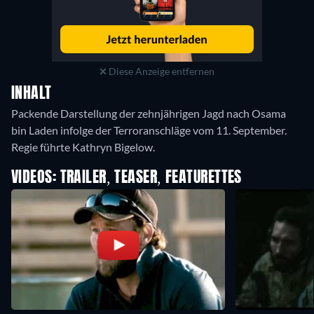
Diese Anzeige entfernen
INHALT
Packende Darstellung der zehnjährigen Jagd nach Osama
bin Laden infolge der Terroranschläge vom 11. September.
Regie führte Kathryn Bigelow.
VIDEOS: TRAILER, TEASER, FEATURETTES