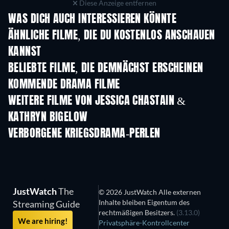
Diese Anzeige entfernen
WAS DICH AUCH INTERESSIEREN KÖNNTE
ÄHNLICHE FILME, DIE DU KOSTENLOS ANSCHAUEN
KANNST
BELIEBTE FILME, DIE DEMNÄCHST ERSCHEINEN
KOMMENDE DRAMA FILME
WEITERE FILME VON JESSICA CHASTAIN &
KATHRYN BIGELOW
VERBORGENE KRIEGSDRAMA-PERLEN
JustWatch
The
© 2026 JustWatch Alle externen
Inhalte bleiben Eigentum des
Streaming Guide
rechtmäßigen Besitzers.
(3.13.0)
We are hiring!
Privatsphäre-Kontrollcenter