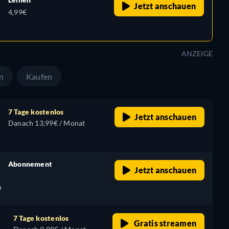
Jetzt anschauen
4,99€
ANZEIGE
n
Kaufen
7 Tage kostenlos
Jetzt anschauen
Danach 13,99€ / Monat
Abonnement
Jetzt anschauen
,
retail price
h
7 Tage kostenlos
Gratis streamen