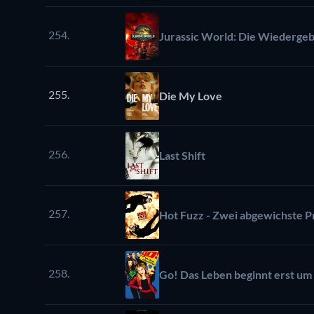
254.
Jurassic World: Die Wiederge
255.
Die My Love
256.
Last Shift
257.
Hot Fuzz - Zwei abgewichste P
258.
Go! Das Leben beginnt erst um