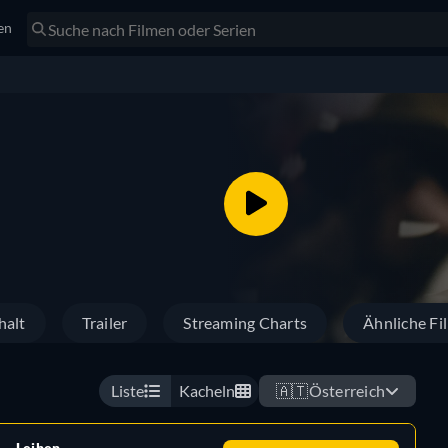
en
halt
Trailer
Streaming Charts
Ähnliche Fi
Liste
Kacheln
🇦🇹
Österreich
Leihen