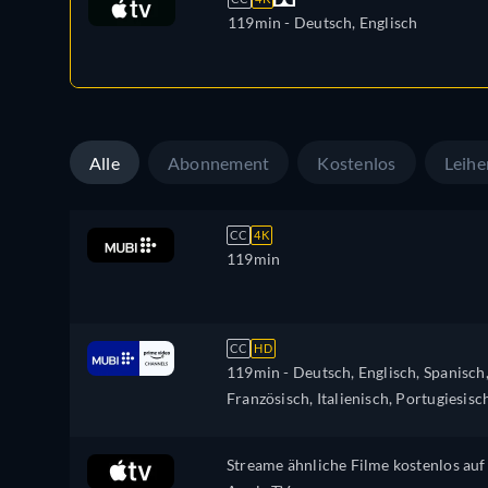
119min
- Deutsch, Englisch
Alle
Abonnement
Kostenlos
Leihe
CC
4K
119min
CC
HD
119min
- Deutsch, Englisch, Spanisch
Französisch, Italienisch, Portugiesisc
Streame ähnliche Filme kostenlos auf