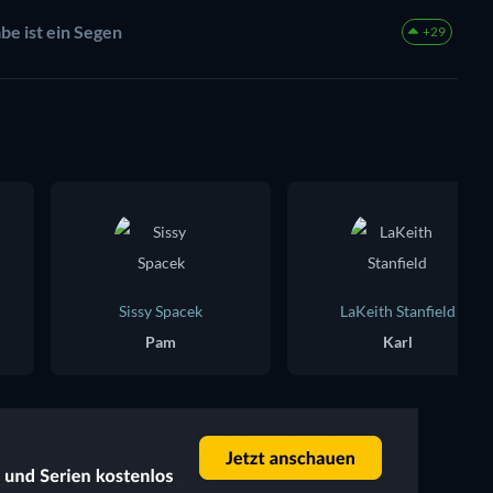
be ist ein Segen
+29
Sissy Spacek
LaKeith Stanfield
Pam
Karl