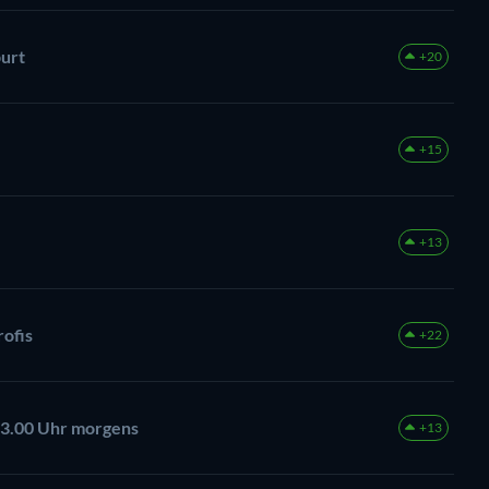
burt
+20
+15
+13
rofis
+22
 3.00 Uhr morgens
+13