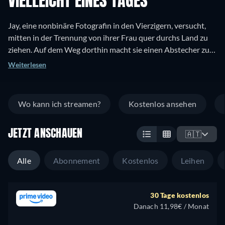
VIELLEICHT EINES TAGES
Jay, eine nonbinäre Fotografin in den Vierzigern, versucht,
mitten in der Trennung von ihrer Frau quer durchs Land zu
ziehen. Auf dem Weg dorthin macht sie einen Abstecher zu
ihrer besten Freundin aus der Highschool, in die sie einst
Weiterlesen
heimlich verliebt war und freundet sich mit einem einsamen
schwulen Komiker an, der ihr Leben mit Humor und
Leichtigkeit bereichert. Erinnerungen an die Vergangenheit
Wo kann ich streamen?
Kostenlos ansehen
tauchen auf, während Jay nach der Freude und dem Mut
sucht, die sie braucht, um ihr nächstes Lebenskapitel in
JETZT ANSCHAUEN
Angriff zu nehmen.
🇦🇹
Alle
Abonnement
Kostenlos
Leihen
30 Tage kostenlos
Danach 11,98€ / Monat