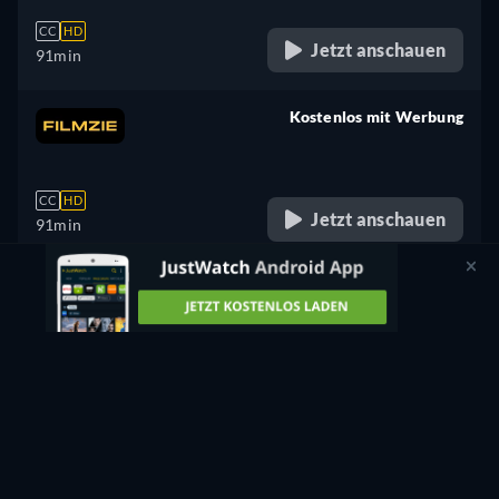
CC
HD
Jetzt anschauen
91min
Kostenlos mit Werbung
retail price
CC
HD
Jetzt anschauen
91min
Leihen
2,99€
CC
Jetzt anschauen
91min
- Englisch
Kaufen
7,99€