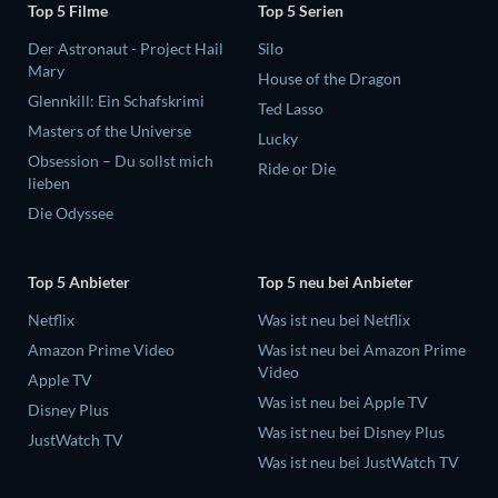
Top 5 Filme
Top 5 Serien
Der Astronaut - Project Hail
Silo
Mary
House of the Dragon
Glennkill: Ein Schafskrimi
Ted Lasso
Masters of the Universe
Lucky
Obsession – Du sollst mich
Ride or Die
lieben
Die Odyssee
Top 5 Anbieter
Top 5 neu bei Anbieter
Netflix
Was ist neu bei Netflix
Amazon Prime Video
Was ist neu bei Amazon Prime
Video
Apple TV
Was ist neu bei Apple TV
Disney Plus
Was ist neu bei Disney Plus
JustWatch TV
Was ist neu bei JustWatch TV