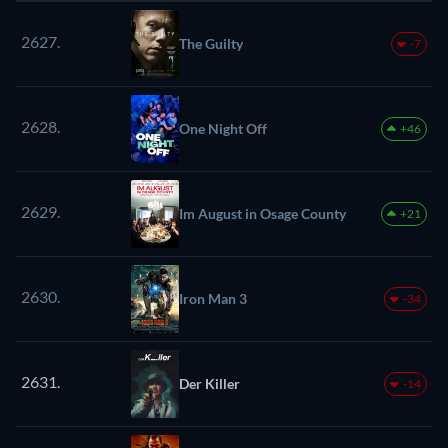
2627.
The Guilty
-7
2628.
One Night Off
+46
2629.
Im August in Osage County
+21
2630.
Iron Man 3
-34
2631.
Der Killer
-14