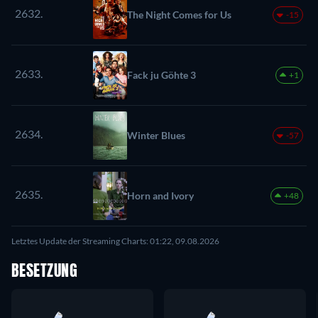
2632.
The Night Comes for Us
-15
2633.
Fack ju Göhte 3
+1
2634.
Winter Blues
-57
2635.
Horn and Ivory
+48
Letztes Update der Streaming Charts: 01:22, 09.08.2026
BESETZUNG