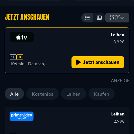
JETZT ANSCHAUEN
🇦🇹
Leihen
3,99€
CC
HD
Jetzt anschauen
106min
- Deutsch,
Französisch
ANZEIGE
Alle
Kostenlos
Leihen
Kaufen
Leihen
2,99€