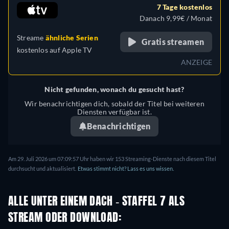
7 Tage kostenlos
Danach 9,99€ / Monat
Streame
ähnliche Serien
Gratis streamen
kostenlos auf
Apple TV
ANZEIGE
Nicht gefunden, wonach du gesucht hast?
Wir benachrichtigen dich, sobald der Titel bei weiteren
Diensten verfügbar ist.
Benachrichtigen
Am 29. Juli 2026 um 07:09:57 Uhr haben wir 153 Streaming-Dienste nach diesem Titel
durchsucht und aktualisiert.
Etwas stimmt nicht? Lass es uns wissen.
ALLE UNTER EINEM DACH - STAFFEL 7 ALS
STREAM ODER DOWNLOAD: