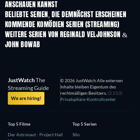
ANSCHAUEN KANNST
Serie
Serie
S
BELIEBTE SERIEN, DIE DEMNÄCHST ERSCHEINEN
Serie
Serie
S
KOMMENDE KOMÖDIEN SERIEN (STREAMING)
Staffel 6
Staffel 2
Staf
WEITERE SERIEN VON REGINALD VELJOHNSON &
JOHN BOWAB
Serie
Serie
S
JustWatch
The
© 2026 JustWatch Alle externen
Inhalte bleiben Eigentum des
Streaming Guide
rechtmäßigen Besitzers.
(3.13.0)
We are hiring!
Privatsphäre-Kontrollcenter
Top 5 Filme
Top 5 Serien
Der Astronaut - Project Hail
Silo