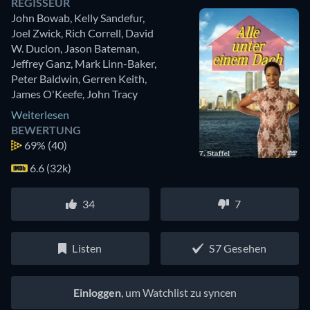
REGISSEUR
John Bowab
,
Kelly Sandefur
,
Joel Zwick
,
Rich Correll
,
David
W. Duclon
,
Jason Bateman
,
Jeffrey Ganz
,
Mark Linn-Baker
,
Peter Baldwin
,
Gerren Keith
,
James O'Keefe
,
John Tracy
Weiterlesen
BEWERTUNG
69%
(40)
6.6 (32k)
34
7
Listen
S7 Gesehen
Einloggen
, um Watchlist zu syncen