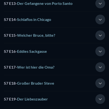
S7 E13
-
Der Gefangene von Porto Santo
S7 E14
-
Schlaflos in Chicago
S7 E15
-
Welcher Bruce, bitte?
S7 E16
-
Eddies Sackgasse
S7 E17
-
Wer ist hier die Oma?
S7 E18
-
Großer Bruder Steve
S7 E19
-
Der Liebeszauber