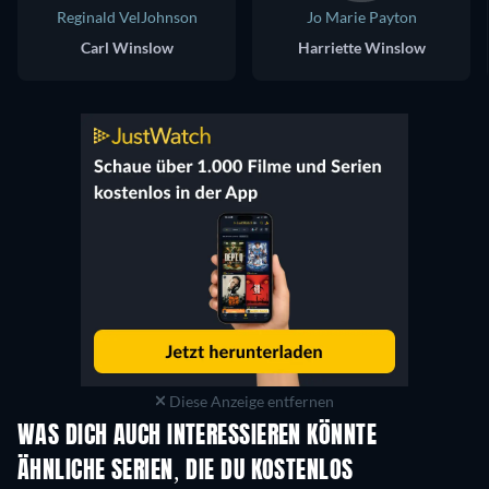
Reginald VelJohnson
Jo Marie Payton
Carl Winslow
Harriette Winslow
Diese Anzeige entfernen
WAS DICH AUCH INTERESSIEREN KÖNNTE
Serie
Serie
S
ÄHNLICHE SERIEN, DIE DU KOSTENLOS