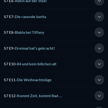
S7 E6
-
Allein auf der Insel
S7 E7
-
Die rasende Isetta
S7 E8
-
Blabla bei Tiffany
S7 E9
-
Dreimal hat’s gekracht!
S7 E10
-
84 und kein bißchen alt
S7 E11
-
Die Weihnachtslüge
S7 E12
-
Kommt Zeit, kommt Rad …