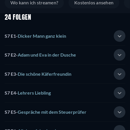
Wo kann ich streamen?
Kostenlos ansehen
24 FOLGEN
S7 E1
-
Dicker Mann ganz klein
S7 E2
-
Adam und Eva in der Dusche
S7 E3
-
Die schöne Käferfreundin
S7 E4
-
Lehrers Liebling
S7 E5
-
Gespräche mit dem Steuerprüfer