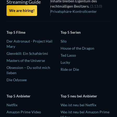
Inhalte bleiben Eigentum des
Streaming Guide
rechtmäßigen Besitzers.
(3.13.0)
We are hiring!
Privatsphäre-Kontrollcenter
Top 5 Filme
Top 5 Serien
Der Astronaut - Project Hail
Silo
Mary
House of the Dragon
Glennkill: Ein Schafskrimi
Ted Lasso
Masters of the Universe
Lucky
Obsession – Du sollst mich
Ride or Die
lieben
Die Odyssee
Top 5 Anbieter
Top 5 neu bei Anbieter
Netflix
Was ist neu bei Netflix
Amazon Prime Video
Was ist neu bei Amazon Prime