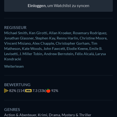
Einloggen
, um Watchlist zu syncen
REGISSEUR
Michael Smith
,
Ken Girotti
,
Allan Kroeker
,
Rosemary Rodriguez
,
Jonathan Glassner
,
Stephen Kay
,
Renny Harlin
,
Christine Moore
,
Vincent Misiano
,
Alex Chapple
,
Christopher Gorham
,
Tim
Matheson
,
Kate Woods
,
John Fawcett
,
Elodie Keene
,
Emile B.
Levisetti
,
J. Miller Tobin
,
Andrew Bernstein
,
Félix Alcalá
,
Larysa
Kondracki
Weiterlesen
BEWERTUNG
82%
(114)
7.3 (33k)
92%
GENRES
Action & Abenteuer, Krimi, Drama, Mystery & Thriller