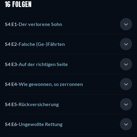
16 FOLGEN
S4 E1
-
Der verlorene Sohn
S4 E2
-
Falsche (Ge-)Fährten
S4 E3
-
Auf der richtigen Seite
S4 E4
-
Wie gewonnen, so zerronnen
S4 E5
-
Rückversicherung
S4 E6
-
Ungewollte Rettung