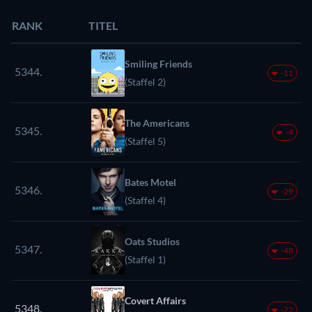
RANK
TITEL
Smiling Friends
5344.
-11
(Staffel 2)
The Americans
5345.
-4
(Staffel 5)
Bates Motel
5346.
-29
(Staffel 4)
Oats Studios
5347.
-48
(Staffel 1)
Covert Affairs
5348.
-22