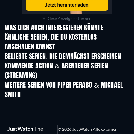
Diese Anzeige entfernen
WAS DICH AUCH INTERESSIEREN KÖNNTE
Serie
Serie
S
ÄHNLICHE SERIEN, DIE DU KOSTENLOS
ANSCHAUEN KANNST
Serie
S
BELIEBTE SERIEN, DIE DEMNÄCHST ERSCHEINEN
Serie
Serie
S
KOMMENDE ACTION & ABENTEUER SERIEN
(STREAMING)
Staffel 2
Staffel 2
Staf
WEITERE SERIEN VON PIPER PERABO & MICHAEL
SMITH
Serie
Serie
S
Polen entdecken!
JustWatch
The
© 2026 JustWatch Alle externen