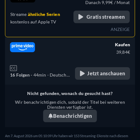
Danach 9,99€ / Monat
Streame
ähnliche Serien
Gratis streamen
kostenlos auf
Apple TV
ANZEIGE
Kaufen
39,84€
CC
Jetzt anschauen
16 Folgen -
44min
- Deutsch,
Englisch
Nicht gefunden, wonach du gesucht hast?
Wir benachrichtigen dich, sobald der Titel bei weiteren
Diensten verfügbar ist.
Benachrichtigen
Am 7. August 2026 um 05:10:09 Uhr haben wir 153 Streaming-Dienste nach diesem