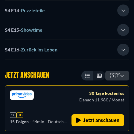
S4 E14
-
Puzzleteile
S4 E15
-
Showtime
S4 E16
-
Zurück ins Leben
JETZT ANSCHAUEN
🇦🇹
30 Tage kostenlos
Danach 11,98€ / Monat
CC
HD
Jetzt anschauen
15 Folgen -
44min
- Deutsch,
Englisch, Spanisch,