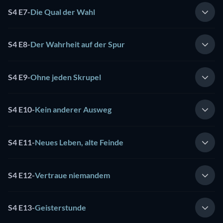
S4 E7
-
Die Qual der Wahl
S4 E8
-
Der Wahrheit auf der Spur
S4 E9
-
Ohne jeden Skrupel
S4 E10
-
Kein anderer Ausweg
S4 E11
-
Neues Leben, alte Feinde
S4 E12
-
Vertraue niemandem
S4 E13
-
Geisterstunde