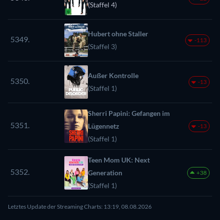
(Staffel 4)
Hubert ohne Staller
5349.
-113
(Staffel 3)
Außer Kontrolle
5350.
-13
(Staffel 1)
Sherri Papini: Gefangen im
5351.
Lügennetz
-13
(Staffel 1)
Teen Mom UK: Next
5352.
Generation
+38
(Staffel 1)
Letztes Update der Streaming Charts: 13:19, 08.08.2026