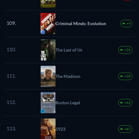
109.
Criminal Minds: Evolution
+9
110.
The Last of Us
+31
111.
The Madison
+39
112.
Boston Legal
+62
113.
1923
+87