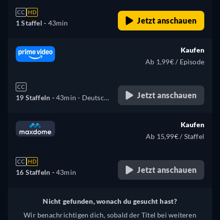
Türkisch
CC
HD
Jetzt anschauen
1 Staffel -
43min
Kaufen
Ab 1,99€ / Episode
CC
Jetzt anschauen
19 Staffeln -
43min
- Deutsch,
Englisch
Kaufen
Ab 15,99€ / Staffel
CC
HD
Jetzt anschauen
16 Staffeln -
43min
Nicht gefunden, wonach du gesucht hast?
Wir benachrichtigen dich, sobald der Titel bei weiteren