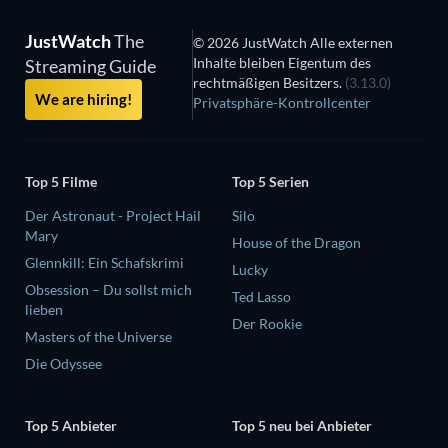
JustWatch
The
© 2026 JustWatch Alle externen
Inhalte bleiben Eigentum des
Streaming Guide
rechtmäßigen Besitzers.
(3.13.0)
We are hiring!
Privatsphäre-Kontrollcenter
Top 5 Filme
Top 5 Serien
Der Astronaut - Project Hail
Silo
Mary
House of the Dragon
Glennkill: Ein Schafskrimi
Lucky
Obsession – Du sollst mich
Ted Lasso
lieben
Der Rookie
Masters of the Universe
Die Odyssee
Top 5 Anbieter
Top 5 neu bei Anbieter