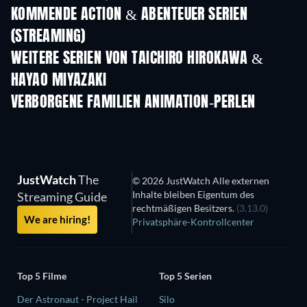
KOMMENDE ACTION & ABENTEUER SERIEN
(STREAMING)
Staffel 2
Staffel 2
Staf
WEITERE SERIEN VON TAICHIRO HIROKAWA &
HAYAO MIYAZAKI
Serie
VERBORGENE FAMILIEN ANIMATION-PERLEN
S
JustWatch
The
© 2026 JustWatch Alle externen
Inhalte bleiben Eigentum des
Streaming Guide
rechtmäßigen Besitzers.
(3.13.0)
We are hiring!
Privatsphäre-Kontrollcenter
Top 5 Filme
Top 5 Serien
Der Astronaut - Project Hail
Silo