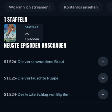
Wo kann ich streamen?
Kostenlos ansehen
1 STAFFELN
Staffel 1
26
Episoden
NEUSTE EPISODEN ANSCHAUEN
S1 E26
-
Die verschwundene Braut
S1 E25
-
Die vertauschte Puppe
S1 E24
-
Der letzte Schlag von Big Ben