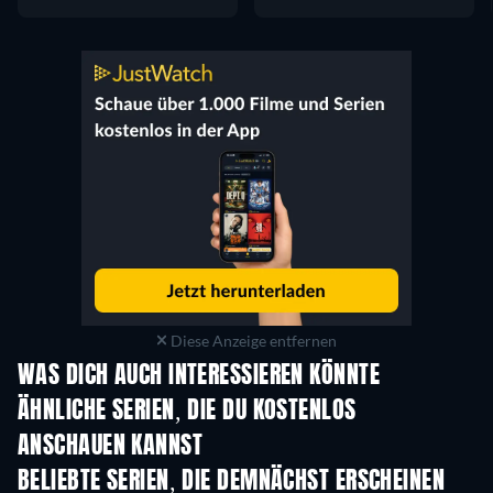
Diese Anzeige entfernen
WAS DICH AUCH INTERESSIEREN KÖNNTE
Serie
Serie
S
ÄHNLICHE SERIEN, DIE DU KOSTENLOS
ANSCHAUEN KANNST
Serie
Serie
S
BELIEBTE SERIEN, DIE DEMNÄCHST ERSCHEINEN
Serie
Serie
S