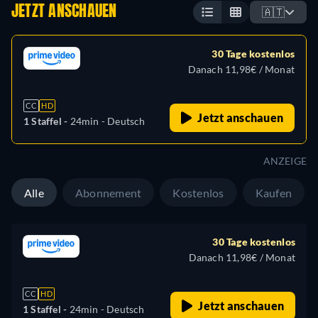
JETZT ANSCHAUEN
🇦🇹
30 Tage kostenlos
Danach 11,98€ / Monat
CC
HD
Jetzt anschauen
1 Staffel -
24min
- Deutsch
ANZEIGE
Alle
Abonnement
Kostenlos
Kaufen
30 Tage kostenlos
Danach 11,98€ / Monat
CC
HD
Jetzt anschauen
1 Staffel -
24min
- Deutsch