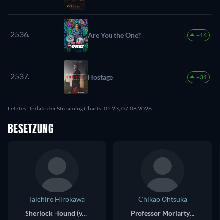
2536.
Are You the One?
+16
2537.
Hostage
+34
Letztes Update der Streaming Charts: 05:23, 07.08.2026
BESETZUNG
Taichiro Hirokawa
Chikao Ohtsuka
Sherlock Hound (voice)
Professor Moriarty (voice)