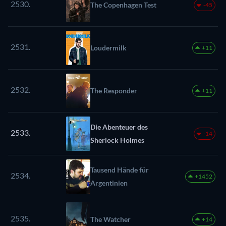
2530.
The Copenhagen Test
-45
2531.
Loudermilk
+11
2532.
The Responder
+11
Die Abenteuer des
2533.
-14
Sherlock Holmes
Tausend Hände für
2534.
+1452
Argentinien
2535.
The Watcher
+14