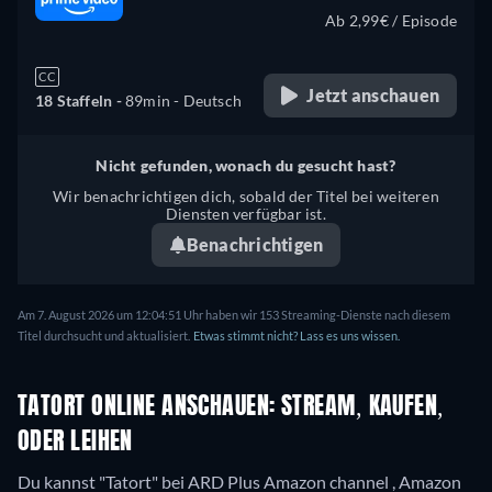
Ab 2,99€ / Episode
CC
Jetzt anschauen
18 Staffeln -
89min
- Deutsch
Nicht gefunden, wonach du gesucht hast?
Wir benachrichtigen dich, sobald der Titel bei weiteren
Diensten verfügbar ist.
Benachrichtigen
Am 7. August 2026 um 12:04:51 Uhr haben wir 153 Streaming-Dienste nach diesem
Titel durchsucht und aktualisiert.
Etwas stimmt nicht? Lass es uns wissen.
TATORT ONLINE ANSCHAUEN: STREAM, KAUFEN,
ODER LEIHEN
Du kannst "Tatort" bei ARD Plus Amazon channel , Amazon