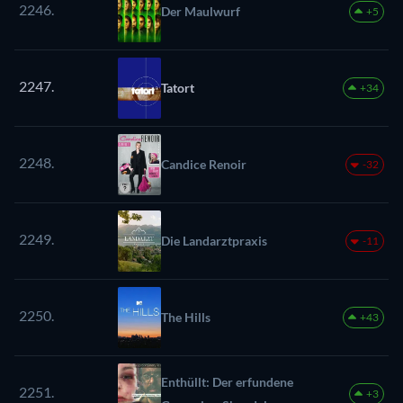
2246.
Der Maulwurf
+5
2247.
Tatort
+34
2248.
Candice Renoir
-32
2249.
Die Landarztpraxis
-11
2250.
The Hills
+43
Enthüllt: Der erfundene
2251.
+3