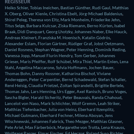
REGISSEUR
Heiko Schier
,
Tobias Ineichen
,
Bastian Günther
,
Rudi Gaul
,
Matthias
X. Oberg
,
Oliver Kienle
,
Christina Ebelt
,
Jörg-Michael Baldenius
,
Shirel Peleg
,
Theresa von Eltz
,
Mark Monheim
,
Friederike Jehn
,
Titus Selge
,
Barbara Kulcsar
,
Ziska Riemann
,
Berno Kürten
,
Isabel
Braak
,
Didi Danquart
,
Georg Lhotzky
,
Johannes Naber
,
Elke Hauck
,
Andreas Kleinert
,
Franziska M. Hoenisch
,
Katalin Gödrös
,
Alexander Eslam
,
Florian Gärtner
,
Rüdiger Graf
,
Jobst Oetzmann
,
Daniel Rosness
,
Stephan Wagner
,
Peter Henning
,
Dominik Reding
,
Vanessa Jopp
,
Manuel Flurin Hendry
,
Tom Gerber
,
Johannes
Grieser
,
Maris Pfeiffer
,
Rolf Schübel
,
Mira Thiel
,
Martin Enlen
,
Lena
Stahl
,
Angelina Maccarone
,
Sylvia Hoffmann
,
Jochen Bauer
,
Thomas Bohn
,
Danny Rossner
,
Katharina Bischof
,
Viviane
Andereggen
,
Peter Carpentier
,
Bernd Schadewald
,
Stefan Schaller
,
René Heisig
,
Claudia Prietzel
,
Zoltan Spirandelli
,
Brigitte Bertele
,
Thomas Jahn
,
Lars Henning
,
Urs Egger
,
Axel Ranisch
,
Bruno Voges
,
Sascha Bigler
,
Harald Sicheritz
,
Peter Beauvais
,
Randa Chahoud
,
Lancelot von Naso
,
Mark Schlichter
,
Wolf Gremm
,
Leah Striker
,
Matthias Tiefenbacher
,
Julia von Heinz
,
Eberhard Itzenplitz
,
Michael Gutmann
,
Eberhard Fechner
,
Milena Aboyan
,
Jens
Wischnewski
,
Johannes Fabrick
,
Theo Mezger
,
Matthias Glasner
,
Pete Ariel
,
Max Färberböck
,
Margarethe von Trotta
,
Lena Knauss
,
Wolfgang Panzer
,
Elmar Fischer
,
Ed Herzog
,
Roland Suso Richter
,