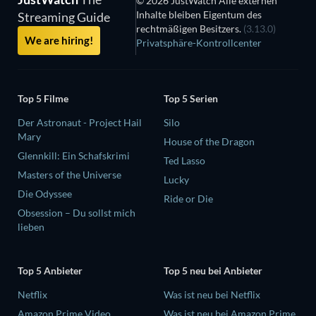
© 2026 JustWatch Alle externen
Inhalte bleiben Eigentum des
Streaming Guide
rechtmäßigen Besitzers.
(3.13.0)
We are hiring!
Privatsphäre-Kontrollcenter
Top 5 Filme
Top 5 Serien
Der Astronaut - Project Hail
Silo
Mary
House of the Dragon
Glennkill: Ein Schafskrimi
Ted Lasso
Masters of the Universe
Lucky
Die Odyssee
Ride or Die
Obsession – Du sollst mich
lieben
Top 5 Anbieter
Top 5 neu bei Anbieter
Netflix
Was ist neu bei Netflix
Amazon Prime Video
Was ist neu bei Amazon Prime