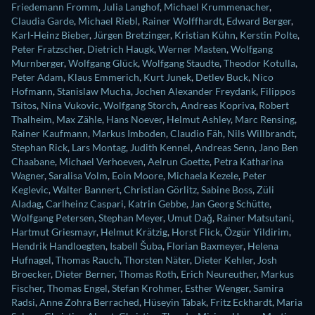
Friedemann Fromm
,
Julia Langhof
,
Michael Krummenacher
,
Claudia Garde
,
Michael Riebl
,
Rainer Wolffhardt
,
Edward Berger
,
Karl-Heinz Bieber
,
Jürgen Bretzinger
,
Kristian Kühn
,
Kerstin Polte
,
Peter Fratzscher
,
Dietrich Haugk
,
Werner Masten
,
Wolfgang
Murnberger
,
Wolfgang Glück
,
Wolfgang Staudte
,
Theodor Kotulla
,
Peter Adam
,
Klaus Emmerich
,
Kurt Junek
,
Detlev Buck
,
Nico
Hofmann
,
Stanislaw Mucha
,
Jochen Alexander Freydank
,
Filippos
Tsitos
,
Nina Vukovic
,
Wolfgang Storch
,
Andreas Kopriva
,
Robert
Thalheim
,
Max Zähle
,
Hans Noever
,
Helmut Ashley
,
Marc Rensing
,
Rainer Kaufmann
,
Markus Imboden
,
Claudio Fäh
,
Nils Willbrandt
,
Stephan Rick
,
Lars Montag
,
Judith Kennel
,
Andreas Senn
,
Jano Ben
Chaabane
,
Michael Verhoeven
,
Aelrun Goette
,
Petra Katharina
Wagner
,
Saralisa Volm
,
Eoin Moore
,
Michaela Kezele
,
Peter
Keglevic
,
Walter Bannert
,
Christian Görlitz
,
Sabine Boss
,
Züli
Aladag
,
Carlheinz Caspari
,
Katrin Gebbe
,
Jan Georg Schütte
,
Wolfgang Petersen
,
Stephan Meyer
,
Umut Dağ
,
Rainer Matsutani
,
Hartmut Griesmayr
,
Helmut Krätzig
,
Horst Flick
,
Özgür Yildirim
,
Hendrik Handloegten
,
Isabell Šuba
,
Florian Baxmeyer
,
Helena
Hufnagel
,
Thomas Rauch
,
Thorsten Näter
,
Dieter Kehler
,
Josh
Broecker
,
Dieter Berner
,
Thomas Roth
,
Erich Neureuther
,
Markus
Fischer
,
Thomas Engel
,
Stefan Krohmer
,
Esther Wenger
,
Samira
Radsi
,
Anne Zohra Berrached
,
Hüseyin Tabak
,
Fritz Eckhardt
,
Maria