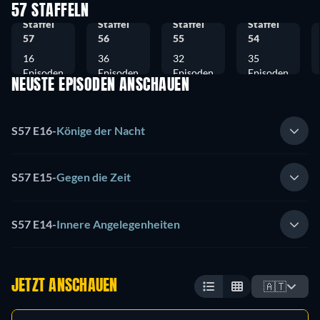
57 STAFFELN
Staffel
Staffel
Staffel
Staffel
57
56
55
54
16
36
32
35
Episoden
Episoden
Episoden
Episoden
NEUSTE EPISODEN ANSCHAUEN
S57 E16
-
Könige der Nacht
S57 E15
-
Gegen die Zeit
S57 E14
-
Innere Angelegenheiten
JETZT ANSCHAUEN
🇦🇹