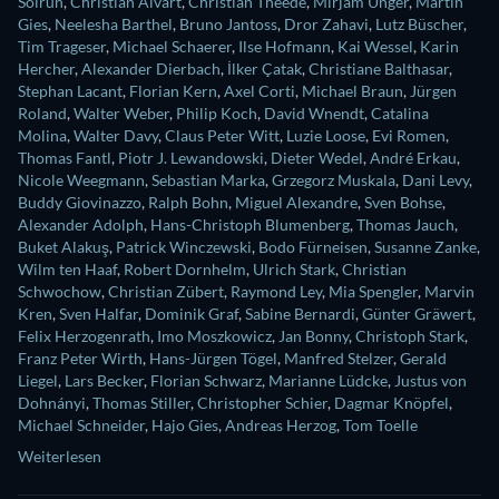
Solrun
,
Christian Alvart
,
Christian Theede
,
Mirjam Unger
,
Martin
Gies
,
Neelesha Barthel
,
Bruno Jantoss
,
Dror Zahavi
,
Lutz Büscher
,
Tim Trageser
,
Michael Schaerer
,
Ilse Hofmann
,
Kai Wessel
,
Karin
Hercher
,
Alexander Dierbach
,
İlker Çatak
,
Christiane Balthasar
,
Stephan Lacant
,
Florian Kern
,
Axel Corti
,
Michael Braun
,
Jürgen
Roland
,
Walter Weber
,
Philip Koch
,
David Wnendt
,
Catalina
Molina
,
Walter Davy
,
Claus Peter Witt
,
Luzie Loose
,
Evi Romen
,
Thomas Fantl
,
Piotr J. Lewandowski
,
Dieter Wedel
,
André Erkau
,
Nicole Weegmann
,
Sebastian Marka
,
Grzegorz Muskala
,
Dani Levy
,
Buddy Giovinazzo
,
Ralph Bohn
,
Miguel Alexandre
,
Sven Bohse
,
Alexander Adolph
,
Hans-Christoph Blumenberg
,
Thomas Jauch
,
Buket Alakuş
,
Patrick Winczewski
,
Bodo Fürneisen
,
Susanne Zanke
,
Wilm ten Haaf
,
Robert Dornhelm
,
Ulrich Stark
,
Christian
Schwochow
,
Christian Zübert
,
Raymond Ley
,
Mia Spengler
,
Marvin
Kren
,
Sven Halfar
,
Dominik Graf
,
Sabine Bernardi
,
Günter Gräwert
,
Felix Herzogenrath
,
Imo Moszkowicz
,
Jan Bonny
,
Christoph Stark
,
Franz Peter Wirth
,
Hans-Jürgen Tögel
,
Manfred Stelzer
,
Gerald
Liegel
,
Lars Becker
,
Florian Schwarz
,
Marianne Lüdcke
,
Justus von
Dohnányi
,
Thomas Stiller
,
Christopher Schier
,
Dagmar Knöpfel
,
Michael Schneider
,
Hajo Gies
,
Andreas Herzog
,
Tom Toelle
Weiterlesen