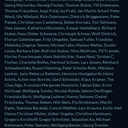
Georg Marischka
,
Herwig Fischer
,
Thomas Stuber
,
Till Endemann
,
Thomas Freundner
,
Ayşe Polat
,
Isa Prahl
,
Jan Martin Scharf
,
Peter
Weck
,
Ute Wieland
,
Rick Ostermann
,
Dietrich Brüggemann
,
Peter
Patzak
,
Christian von Castelberg
,
Stefan Kornatz
,
Tini Tüllmann
,
Uwe Janson
,
Katharina Mückstein
,
Kaspar Heidelbach
,
Richard
Huber
,
Hans Dieter Schwarze
,
Christoph Schnee
,
Wolf Dietrich
,
Florian Gallenberger
,
Fritz Umgelter
,
Samuel Fuller
,
Franziska
Meletzky
,
Dagmar Seume
,
Michael Lähn
,
Markus Welter
,
Dustin
Loose
,
Barbara Eder
,
Rolf von Sydow
,
Nina Wolfrum
,
Till Franzen
,
Florian Froschmayer
,
Hans Steinbichler
,
Nana Neul
,
Torsten C.
Fischer
,
Charlotte Rolfes
,
Hartmut Schoen
,
Lars Jessen
,
Reinhard
Schwabenitzky
,
Rupert Henning
,
Peter Schulze-Rohr
,
Nikolaus
Leytner
,
Janis Rebecca Rattenni
,
Hermine Huntgeburth
,
Heinz
Schirk
,
Achim von Borries
,
Gerd Schneider
,
Klaus Krämer
,
The
Chau Ngo
,
Franziska Margarete Hoenisch
,
Fabian Eder
,
Erich
Hörtnagl
,
Wolfgang Tumler
,
Nicolai Rohde
,
Sabine Derflinger
,
Franziska Buch
,
Wolfgang Luderer
,
Hannu Salonen
,
Daniel
Prochaska
,
Thomas Sieben
,
Niki Stein
,
Pia Strietmann
,
Martin
Eigler
,
Stanislav Barabáš
,
Connie Walther
,
Lars Kraume
,
Emily Atef
,
Hanns Christian Müller
,
Volker Vogeler
,
Christine Hartmann
,
Gregory Kirchhoff
,
Gregor Schnitzler
,
Sebastian Ko
,
Michael
Kehlmann
,
Peter Sämann
,
Wolfgang Becker
,
Georg Tressler
,