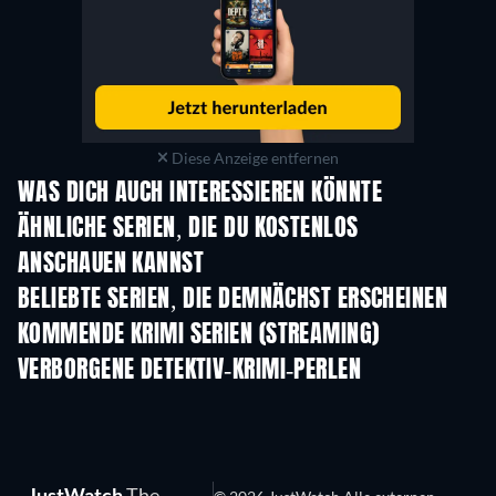
Diese Anzeige entfernen
WAS DICH AUCH INTERESSIEREN KÖNNTE
Serie
Serie
S
ÄHNLICHE SERIEN, DIE DU KOSTENLOS
ANSCHAUEN KANNST
Serie
Serie
S
BELIEBTE SERIEN, DIE DEMNÄCHST ERSCHEINEN
Serie
Serie
S
KOMMENDE KRIMI SERIEN (STREAMING)
Staffel 6
Staffel 2
Staf
VERBORGENE DETEKTIV-KRIMI-PERLEN
Serie
S
JustWatch
The