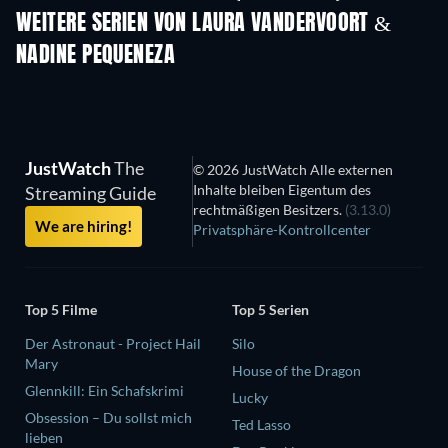
WEITERE SERIEN VON LAURA VANDERVOORT &
NADINE PEQUENEZA
Serie
Serie
S
JustWatch
The
© 2026 JustWatch Alle externen
Inhalte bleiben Eigentum des
Streaming Guide
rechtmäßigen Besitzers.
(3.13.0)
We are hiring!
Privatsphäre-Kontrollcenter
Top 5 Filme
Top 5 Serien
Der Astronaut - Project Hail
Silo
Mary
House of the Dragon
Glennkill: Ein Schafskrimi
Lucky
Obsession – Du sollst mich
Ted Lasso
lieben