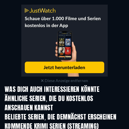
Diese Anzeige entfernen
WAS DICH AUCH INTERESSIEREN KÖNNTE
Serie
Serie
S
ÄHNLICHE SERIEN, DIE DU KOSTENLOS
ANSCHAUEN KANNST
Serie
Serie
S
BELIEBTE SERIEN, DIE DEMNÄCHST ERSCHEINEN
Serie
Serie
S
KOMMENDE KRIMI SERIEN (STREAMING)
Staffel 6
Staffel 2
Staf