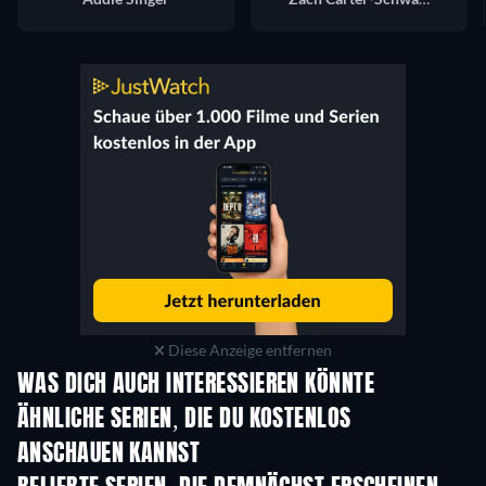
Diese Anzeige entfernen
WAS DICH AUCH INTERESSIEREN KÖNNTE
Serie
Serie
S
ÄHNLICHE SERIEN, DIE DU KOSTENLOS
ANSCHAUEN KANNST
Serie
Serie
S