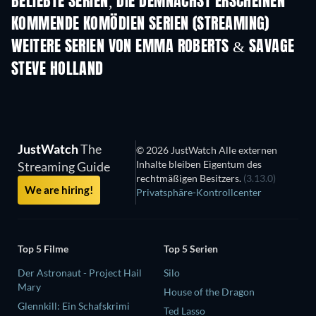
BELIEBTE SERIEN, DIE DEMNÄCHST ERSCHEINEN
Serie
Serie
S
KOMMENDE KOMÖDIEN SERIEN (STREAMING)
Staffel 6
Staffel 2
Staf
WEITERE SERIEN VON EMMA ROBERTS & SAVAGE
STEVE HOLLAND
Serie
Serie
S
JustWatch
The
© 2026 JustWatch Alle externen
Inhalte bleiben Eigentum des
Streaming Guide
rechtmäßigen Besitzers.
(3.13.0)
We are hiring!
Privatsphäre-Kontrollcenter
Top 5 Filme
Top 5 Serien
Der Astronaut - Project Hail
Silo
Mary
House of the Dragon
Glennkill: Ein Schafskrimi
Ted Lasso