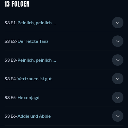
13 FOLGEN
S3 E1
-
Peinlich, peinlich …
S3 E2
-
Der letzte Tanz
S3 E3
-
Peinlich, peinlich …
S3 E4
-
Vertrauen ist gut
S3 E5
-
Hexenjagd
S3 E6
-
Addie und Abbie