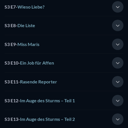
S3 E7
-
Wieso Liebe?
S3 E8
-
Die Liste
S3 E9
-
Miss Maris
S3 E10
-
Ein Job für Affen
S3 E11
-
Rasende Reporter
S3 E12
-
Im Auge des Sturms – Teil 1
S3 E13
-
Im Auge des Sturms – Teil 2