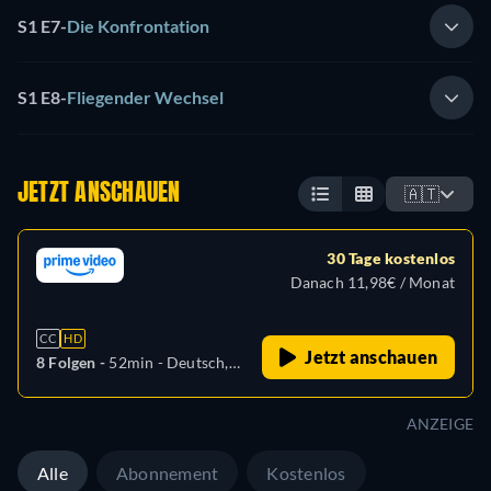
S1 E7
-
Die Konfrontation
S1 E8
-
Fliegender Wechsel
JETZT ANSCHAUEN
🇦🇹
30 Tage kostenlos
Danach 11,98€ / Monat
CC
HD
Jetzt anschauen
8 Folgen -
52min
- Deutsch,
Arabisch, Tschechisch,
Englisch, Spanisch,
ANZEIGE
Französisch, Ungarisch,
Italienisch, Japanisch,
Alle
Abonnement
Kostenlos