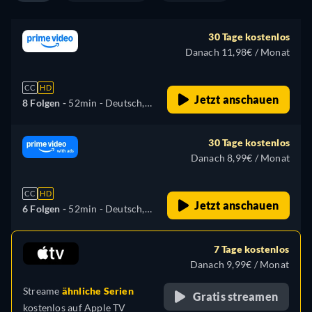
Polnisch, Portugiesisch,
Türkisch
30 Tage kostenlos
Danach 11,98€ / Monat
CC
HD
Jetzt anschauen
8 Folgen -
52min
- Deutsch,
Arabisch, Tschechisch,
Englisch, Spanisch,
30 Tage kostenlos
Französisch, Ungarisch,
Danach 8,99€ / Monat
Italienisch, Japanisch,
Polnisch, Portugiesisch,
CC
HD
Türkisch
Jetzt anschauen
6 Folgen -
52min
- Deutsch,
Arabisch, Tschechisch,
Englisch, Spanisch,
7 Tage kostenlos
Französisch, Ungarisch,
Danach 9,99€ / Monat
Italienisch, Japanisch,
Streame
ähnliche Serien
Polnisch, Portugiesisch,
Gratis streamen
kostenlos auf
Apple TV
Türkisch