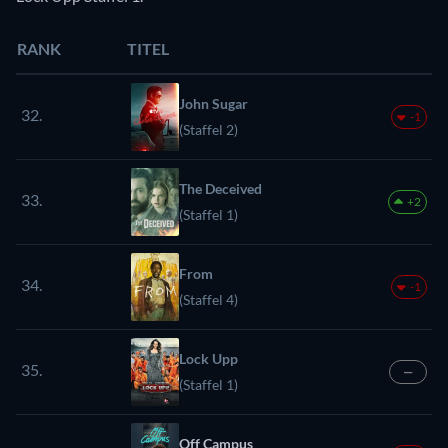
RANK
TITEL
John Sugar
32.
-1
(Staffel 2)
The Deceived
33.
+2
(Staffel 1)
From
34.
-1
(Staffel 4)
Lock Upp
35.
—
(Staffel 1)
Off Campus