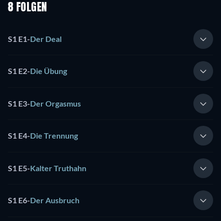
8 FOLGEN
S1 E1
-
Der Deal
S1 E2
-
Die Übung
S1 E3
-
Der Orgasmus
S1 E4
-
Die Trennung
S1 E5
-
Kalter Truthahn
S1 E6
-
Der Ausbruch