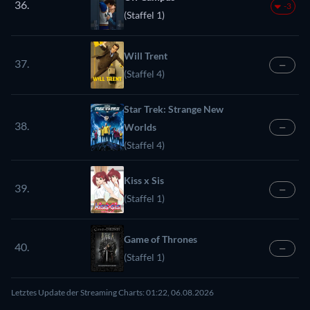
36.
-3
(Staffel 1)
Will Trent
37.
—
(Staffel 4)
Star Trek: Strange New
38.
Worlds
—
(Staffel 4)
Kiss x Sis
39.
—
(Staffel 1)
Game of Thrones
40.
—
(Staffel 1)
Letztes Update der Streaming Charts: 01:22, 06.08.2026