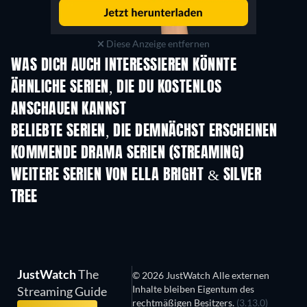
Diese Anzeige entfernen
WAS DICH AUCH INTERESSIEREN KÖNNTE
Serie
Serie
S
ÄHNLICHE SERIEN, DIE DU KOSTENLOS
ANSCHAUEN KANNST
Serie
Serie
S
BELIEBTE SERIEN, DIE DEMNÄCHST ERSCHEINEN
Serie
Serie
S
KOMMENDE DRAMA SERIEN (STREAMING)
Staffel 4
Staffel 6
Staf
WEITERE SERIEN VON ELLA BRIGHT & SILVER
TREE
Serie
Serie
S
JustWatch
The
© 2026 JustWatch Alle externen
Inhalte bleiben Eigentum des
Streaming Guide
rechtmäßigen Besitzers.
(3.13.0)