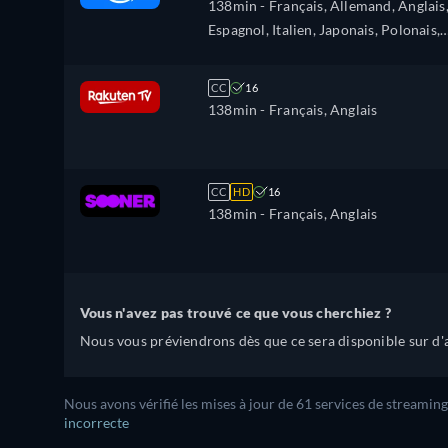
138min
- Français, Allemand, Anglais
Espagnol, Italien, Japonais, Polonais,
Portugais, Russe, Turc
CC
16
138min
- Français, Anglais
CC
HD
16
138min
- Français, Anglais
Vous n'avez pas trouvé ce que vous cherchiez ?
Nous vous préviendrons dès que ce sera disponible sur d'a
Nous avons vérifié les mises à jour de 61 services de streaming
incorrecte