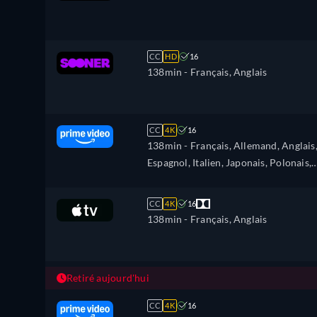
CC
HD
16
138min
- Français, Anglais
CC
4K
16
138min
- Français, Allemand, Anglais
Espagnol, Italien, Japonais, Polonais,
Portugais, Russe, Turc
CC
4K
16
138min
- Français, Anglais
Retiré aujourd'hui
CC
4K
16