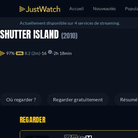
Accueil
Nouveautés
Popula
Actuellement disponible sur 4 services de streaming.
SHUTTER ISLAND
(2010)
97%
8.2 (2m)
16
2h 18min
Où regarder ?
Regarder gratuitement
Résumé
REGARDER
CC
4K
16