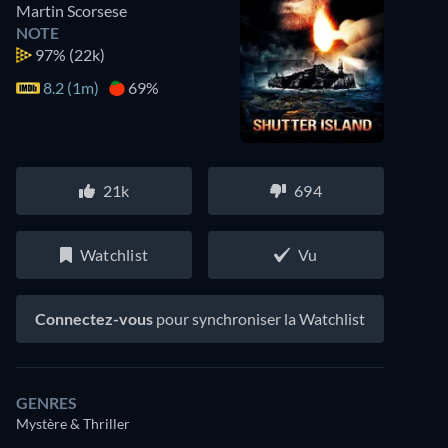
Martin Scorsese
NOTE
97%
(22k)
8.2 (1m)
69%
21k
694
Watchlist
Vu
Connectez-vous
pour synchroniser la Watchlist
GENRES
Mystère & Thriller