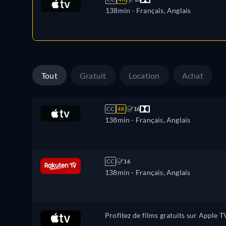
138min
- Français, Anglais
Tout
Gratuit
Location
Achat
CC
4K
16
138min
- Français, Anglais
CC
16
138min
- Français, Anglais
Profitez de films gratuits sur Apple T