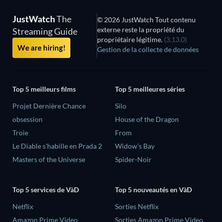
JustWatch
The
© 2026 JustWatch Tout contenu
externe reste la propriété du
Streaming Guide
propriétaire légitime.
(3.13.0)
We are hiring!
Gestion de la collecte de données
Top 5 meilleurs films
Top 5 meilleures séries
Projet Dernière Chance
Silo
obsession
House of the Dragon
Troie
From
Le Diable s'habille en Prada 2
Widow’s Bay
Masters of the Universe
Spider-Noir
Top 5 services de VàD
Top 5 nouveautés en VàD
Netflix
Sorties Netflix
Amazon Prime Video
Sorties Amazon Prime Video