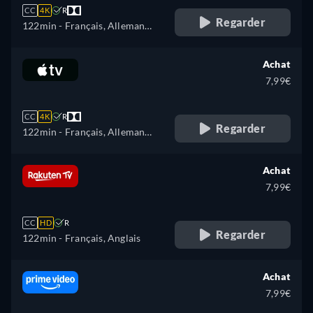
CC
4K
R
Regarder
122min
- Français, Allemand,
Anglais, Espagnol, Italien,
Japonais, Polonais, Portugais
Achat
7,99€
CC
4K
R
Regarder
122min
- Français, Allemand,
Anglais
Achat
7,99€
CC
HD
R
Regarder
122min
- Français, Anglais
Achat
7,99€