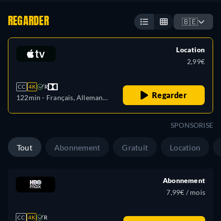
REGARDER
🇧🇪
Location
2,99€
CC
4K
R
Regarder
122min
- Français, Allemand,
Anglais
SPONSORISE
Tout
Abonnement
Gratuit
Location
Abonnement
7,99€ / mois
CC
4K
R