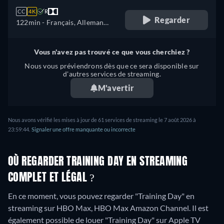
CC
4K
R
Regarder
122min
- Français, Allemand,
Anglais, Espagnol, Italien,
Japonais, Polonais, Portugais
Vous n'avez pas trouvé ce que vous cherchiez ?
Nous vous préviendrons dès que ce sera disponible sur
d'autres services de streaming.
M'avertir
Nous avons vérifié les mises à jour de 61 services de streaming le 7 août 2026 à
23:59:44.
Signaler une offre manquante ou incorrecte
OÙ REGARDER TRAINING DAY EN STREAMING
COMPLET ET LÉGAL ?
En ce moment, vous pouvez regarder "Training Day" en
streaming sur HBO Max, HBO Max Amazon Channel. Il est
également possible de louer "Training Day" sur Apple TV