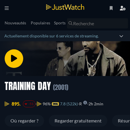
Nouveautés
Populaires
Sports
Actuellement disponible sur 6 services de streaming.
TRAINING DAY
(2001)
895.
96%
7.8 (522k)
R
2h 2min
-51
Où regarder ?
Regarder gratuitement
Résu