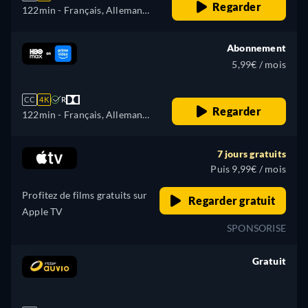
Regarder
122min
- Français, Allemand,
Anglais, Espagnol
Abonnement
5,99€ / mois
CC
4K
R
Regarder
122min
- Français, Allemand,
Anglais, Espagnol, Italien,
Portugais, Russe, Ukrainien
7 jours gratuits
Puis 9,99€ / mois
Profitez de films gratuits sur
Regarder gratuit
Apple TV
SPONSORISE
Gratuit
retail price