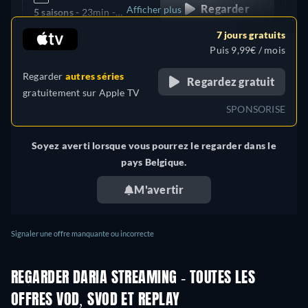
Regarder
Afficher plus
5 saisons -
23min
-
Français
7 jours gratuits
+ 7
États-Unis
Puis 9,99€ / mois
Regarder
autres séries
Regardez gratuit
gratuitement sur
Apple TV
SPONSORISE
Soyez averti lorsque vous pourrez le regarder dans le
pays Belgique.
M'avertir
Signaler une offre manquante ou incorrecte
REGARDER DARIA STREAMING - TOUTES LES
OFFRES VOD, SVOD ET REPLAY