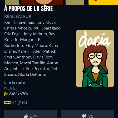
À PROPOS DE LA SÉRIE
RÉALISATEUR
Ken Kimmelman
,
Tony Kluck
,
Chris Prynoski
,
Paul Sparagano
,
Eric Fogel
,
Joey Ahlbum
,
Ray
Kosarin
,
Margaret E.
Rutherford
,
Guy Moore
,
Karen
Disher
,
Karen Hyden
,
Patrick
Smith
,
Anthony Davis
,
Tom
Marsen
,
Machi Tantillo
,
Aaron
Augenblick
,
Sue Perrotto
,
Ted
Stearn
,
Gloria DePonte
Lire la suite
NOTE
84%
(670)
8.1 (29k)
579
91