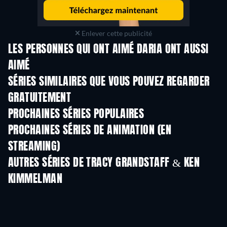
Enlever cette publicité
LES PERSONNES QUI ONT AIMÉ DARIA ONT AUSSI
AIMÉ
Série
Série
S
SÉRIES SIMILAIRES QUE VOUS POUVEZ REGARDER
GRATUITEMENT
Série
Série
S
PROCHAINES SÉRIES POPULAIRES
Série
Série
S
PROCHAINES SÉRIES DE ANIMATION (EN
STREAMING)
Saison 4
Saison 1
Sais
AUTRES SÉRIES DE TRACY GRANDSTAFF & KEN
KIMMELMAN
Série
Série