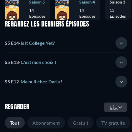
Saison 5
Saison 4
Saison 3
14
14
13
Episodes
Episodes
Episodes
REGARDEZ LES DERNIERS ÉPISODES
S5 E14
-
Is it College Yet?
S5 E13
-
C'est mon choix !
S5 E12
-
Ma nuit chez Daria !
REGARDER
🇧🇪
Tout
Abonnement
Gratuit
TV gratuite