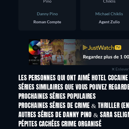
Danny Pino
Michael Chiklis
Roman Compte
Agent Zulio
Enlever 
LES PERSONNES QUI ONT AIMÉ HOTEL COCAINE
Série
Série
SÉRIES SIMILAIRES QUE VOUS POUVEZ REGARD
Série
Série
PROCHAINES SÉRIES POPULAIRES
Série
Série
PROCHAINES SÉRIES DE CRIME & THRILLER (E
Saison 6
Saison 2
AUTRES SÉRIES DE DANNY PINO & SARA SELI
Série
Série
PÉPITES CACHÉES CRIME ORGANISÉ
Série