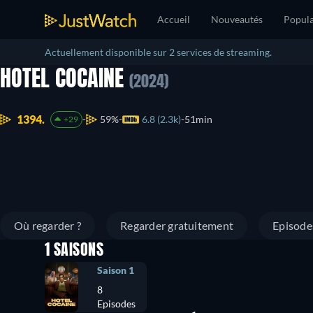
Accueil
Nouveautés
Popula
Actuellement disponible sur 2 services de streaming.
HOTEL COCAINE
(2024)
1394.
59%
6.8 (2.3k)
51min
+29
Où regarder ?
Regarder gratuitement
Episode
1 SAISONS
Saison 1
8
Episodes