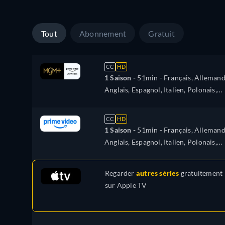
Tout
Abonnement
Gratuit
CC
HD
1 Saison -
51min
- Français, Allemand
Anglais, Espagnol, Italien, Polonais,
Portugais
CC
HD
1 Saison -
51min
- Français, Allemand
Anglais, Espagnol, Italien, Polonais,
Portugais
Regarder
autres séries
gratuitement
sur
Apple TV