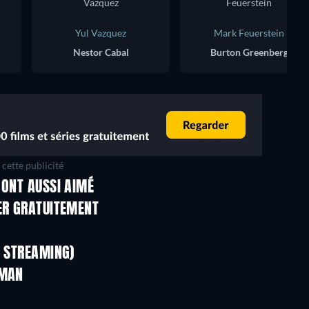
Yul Vazquez
Mark Feuerstein
Nestor Cabal
Burton Greenberg
cette publicité
 ONT AUSSI AIMÉ
Série
Série
ER GRATUITEMENT
Série
Série
Série
Série
N STREAMING)
Saison 4
Saison 1
GMAN
Série
Série