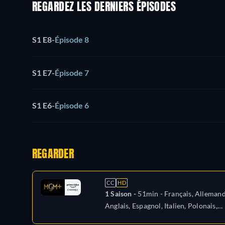
REGARDEZ LES DERNIERS ÉPISODES
S1 E8
-
Épisode 8
S1 E7
-
Épisode 7
S1 E6
-
Épisode 6
REGARDER
CC
HD
1 Saison -
51min
- Français, Allemand
Anglais, Espagnol, Italien, Polonais,
Portugais