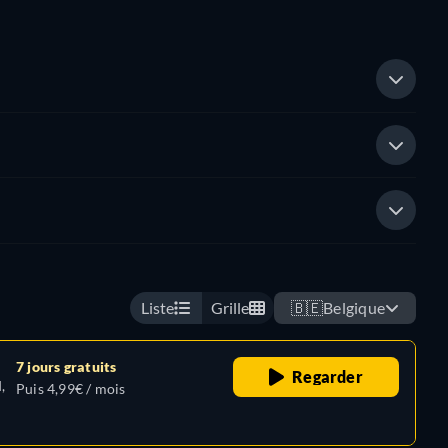
Liste
Grille
🇧🇪
Belgique
7 jours gratuits
Regarder
,
Puis 4,99€ / mois