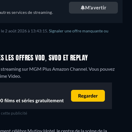
M'avertir
utres services de streaming.
 le 2 août 2026 à 13:43:15.
Signaler une offre manquante ou
S LES OFFRES VOD, SVOD ET REPLAY
en streaming sur MGM Plus Amazon Channel.
Vous pouvez
ime Video.
cette publicité
ment célèbre Mutiny Hotel, le centre de la scène de la