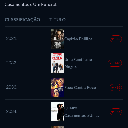
Casamentos e Um Funeral.
CLASSIFICAÇÃO
TÍTULO
2031.
Capitão Phillips
-36
Uma Família no
2032.
-140
Ringue
2033.
Fogo Contra Fogo
-18
Quatro
2034.
-23
Casamentos e Um
Funeral