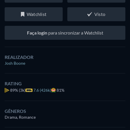
Watchlist
Visto
Faça login
para sincronizar a Watchlist
REALIZADOR
Josh Boone
RATING
89%
(3k)
7.6 (426k)
81%
GÊNEROS
Drama, Romance