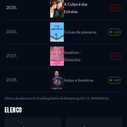
A Culpa é das
2035.
-27
Estrelas
2036.
Coisas de pássaros
+13
Swallow -
2037.
-21
Distúrbio
2038.
Anjos e Sombras
+40
Última atualização do Ranking Diário de Streaming: 09:17, 08/08/2026
ELENCO