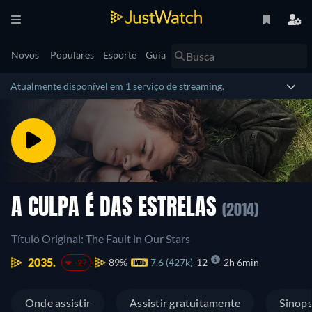
Novos
Populares
Esporte
Guia
Atualmente disponível em 1 serviço de streaming.
A CULPA É DAS ESTRELAS
(2014)
Título Original: The Fault in Our Stars
2035.
89%
7.6 (427k)
12
2h 6min
-27
Onde assistir
Assistir gratuitamente
Sinop