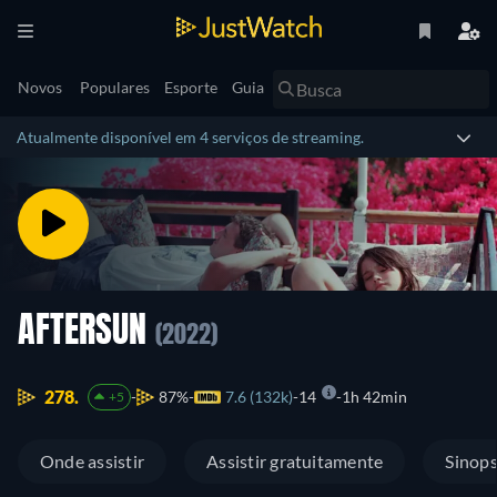
Novos
Populares
Esporte
Guia
Atualmente disponível em 4 serviços de streaming.
AFTERSUN
(2022)
278.
87%
7.6 (132k)
14
1h 42min
+5
Onde assistir
Assistir gratuitamente
Sinop