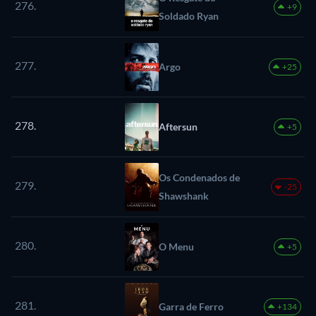
276.
+9
Soldado Ryan
277.
Argo
+25
278.
Aftersun
+5
Os Condenados de
279.
-25
Shawshank
280.
O Menu
+5
281.
Garra de Ferro
+134