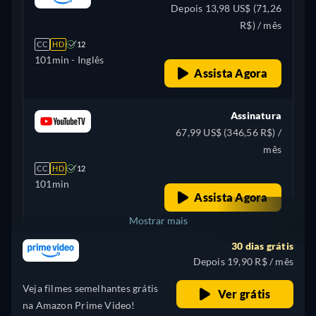
Depois 13,98 US$ (71,26
R$) / mês
CC
HD
12
101min
- Inglês
Assista Agora
Assinatura
67,99 US$ (346,56 R$) /
mês
CC
HD
12
101min
Assista Agora
Mostrar mais
30 dias grátis
+ 2
Canadá
Depois 19,90 R$ / mês
Veja filmes semelhantes grátis
Ver grátis
na Amazon Prime Video!