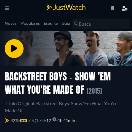
Novos
Populares
Esporte
Guia
BACKSTREET BOYS - SHOW 'EM
WHAT YOU'RE MADE OF
(2015)
Título Original: Backstreet Boys: Show 'Em What You're
Made Of
42%
7.5 (1.7k)
12
1h 41min