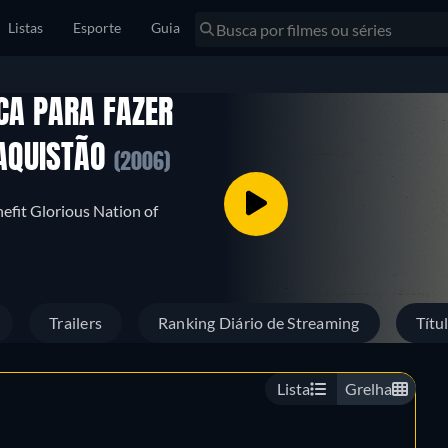
Listas
Esporte
Guia
CA PARA FAZER
ZAQUISTÃO
(2006)
nefit Glorious Nation of
Trailers
Ranking Diário de Streaming
Títu
Lista
Grelha