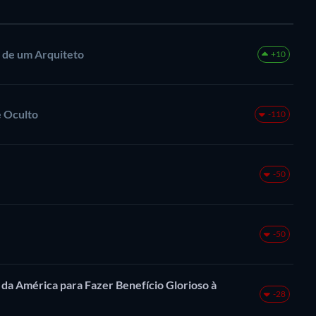
a de um Arquiteto
+10
 Oculto
-110
-50
-50
 da América para Fazer Benefício Glorioso à
-28