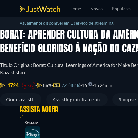
Home
Novos
Populares
Atualmente disponível em 1 serviço de streaming.
BORAT: APRENDER CULTURA DA AMÉRI
BENEFÍCIO GLORIOSO À NAÇÃO DO CA
Título Original: Borat: Cultural Learnings of America for Make Be
Kazakhstan
1724.
86%
7.4 (481k)
16
1h 24min
-28
Onde assistir
Assistir gratuitamente
Sinopse
ASSISTA AGORA
Stream