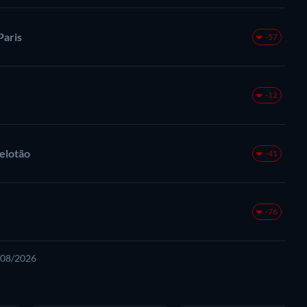
Paris
-57
-12
Pelotão
-41
-76
8/08/2026