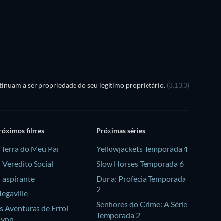
inuam a ser propriedade do seu legítimo proprietário.
(3.13.0)
róximos filmes
Próximas séries
 Terra do Meu Pai
Yellowjackets Temporada 4
 Veredito Social
Slow Horses Temporada 6
l aspirante
Duna: Profecia Temporada
2
egaville
Senhores do Crime: A Série
s Aventuras de Errol
Temporada 2
lynn