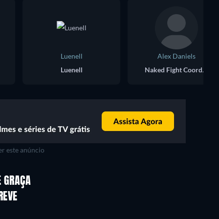
Luenell
Alex Daniels
Luenell
Naked Fight Coordinator
r este anúncio
E GRAÇA
REVE