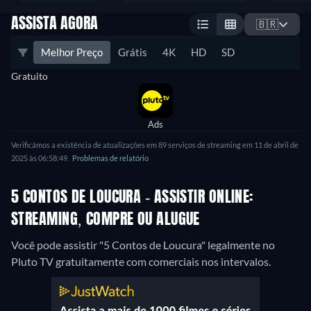
ASSISTA AGORA
🇧🇷
Melhor Preço
Grátis
4K
HD
SD
Gratuito
Ads
Verificámos a existência de atualizações em 89 serviços de streaming em 11 de abril de
2025 às 06:58:49.
Problemas de relatório
5 CONTOS DE LOUCURA - ASSISTIR ONLINE:
STREAMING, COMPRE OU ALUGUE
Você pode assistir "5 Contos de Loucura" legalmente no
Pluto TV gratuitamente com comerciais nos intervalos.