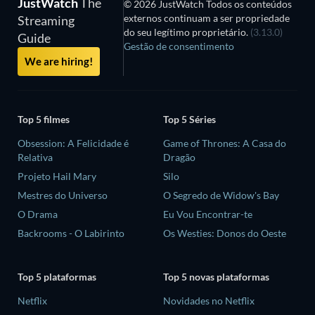
JustWatch
The
© 2026 JustWatch Todos os conteúdos
externos continuam a ser propriedade
Streaming
do seu legítimo proprietário.
(3.13.0)
Guide
Gestão de consentimento
We are hiring!
Top 5 filmes
Top 5 Séries
Obsession: A Felicidade é
Game of Thrones: A Casa do
Relativa
Dragão
Projeto Hail Mary
Silo
Mestres do Universo
O Segredo de Widow's Bay
O Drama
Eu Vou Encontrar-te
Backrooms - O Labirinto
Os Westies: Donos do Oeste
Top 5 plataformas
Top 5 novas plataformas
Netflix
Novidades no Netflix