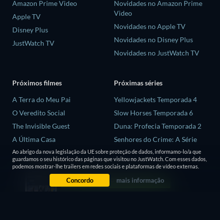
Amazon Prime Video
Novidades no Amazon Prime
Video
Apple TV
Novidades no Apple TV
Disney Plus
Novidades no Disney Plus
JustWatch TV
Novidades no JustWatch TV
Próximos filmes
Próximas séries
A Terra do Meu Pai
Yellowjackets Temporada 4
O Veredito Social
Slow Horses Temporada 6
The Invisible Guest
Duna: Profecia Temporada 2
A Última Casa
Senhores do Crime: A Série
Temporada 2
Ao abrigo da nova legislação da UE sobre proteção de dados, informamo-lo/a que
Animais
guardamos o seu histórico das páginas que visitou no JustWatch. Com esses dados,
Love is Blind: Reino Unido
podemos mostrar-lhe trailers em redes sociais e plataformas de vídeo externas.
Temporada 3
Concordo
mais informação