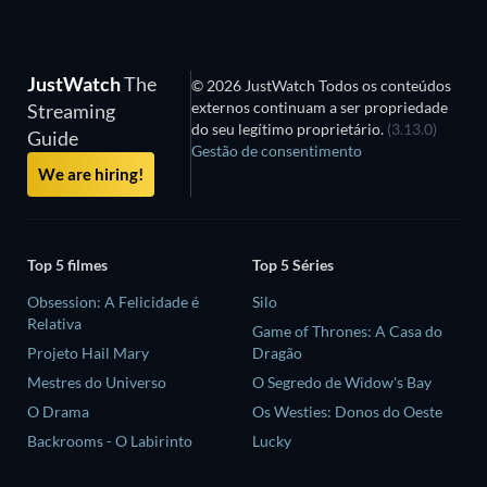
JustWatch
The
© 2026 JustWatch Todos os conteúdos
externos continuam a ser propriedade
Streaming
do seu legítimo proprietário.
(3.13.0)
Guide
Gestão de consentimento
We are hiring!
Top 5 filmes
Top 5 Séries
Obsession: A Felicidade é
Silo
Relativa
Game of Thrones: A Casa do
Projeto Hail Mary
Dragão
Mestres do Universo
O Segredo de Widow's Bay
O Drama
Os Westies: Donos do Oeste
Backrooms - O Labirinto
Lucky