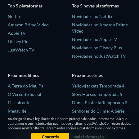
Top 5 plataformas
Top 5 novas plataformas
Netflix
Novidades no Netflix
Amazon Prime Video
Novidades no Amazon Prime
Video
Apple TV
Novidades no Apple TV
Disney Plus
Novidades no Disney Plus
JustWatch TV
Novidades no JustWatch TV
Próximos filmes
Próximas séries
A Terra do Meu Pai
Yellowjackets Temporada 4
O Veredito Social
Slow Horses Temporada 6
El aspirante
Duna: Profecia Temporada 2
Megaville
Senhores do Crime: A Série
Temporada 2
As Aventuras de Errol Flynn
Ao abrigo da nova legislação da UE sobre proteção de dados, informamo-lo/a que
guardamos o seu histórico das páginas que visitou no JustWatch. Com esses dados,
Love is Blind: Reino Unido
podemos mostrar-lhe trailers em redes sociais e plataformas de vídeo externas.
Temporada 3
Concordo
mais informação