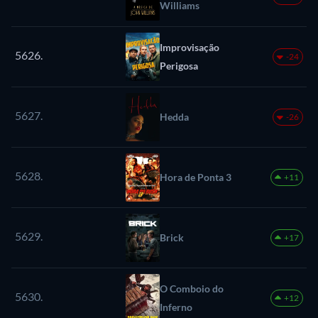
Williams
Improvisação
5626.
-24
Perigosa
5627.
Hedda
-26
5628.
Hora de Ponta 3
+11
5629.
Brick
+17
O Comboio do
5630.
+12
Inferno