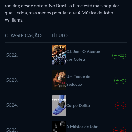
ranking desde ontem. No Brasil, o filme está mais popular
que Hedda, mas menos popular que A Música de John
Williams.
CLASSIFICAÇÃO
TÍTULO
G.I. Joe - O Ataque
5622.
+22
dos Cobra
Um Toque de
5623.
+7
Sedução
5624.
Corpo Delito
-1
A Música de John
5625.
-26