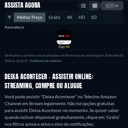
ASSISTA AGORA
🇧🇷
Melhor Preço
Grátis
4K
HD
SD
Assinatura
Flat
HD
Verificámos a existência de atualizações em 89 serviços de streaming em 30 de julho de
2026 às 16:45:41.
Problemas de relatório
DEIXA ACONTECER - ASSISTIR ONLINE:
STREAMING, COMPRE OU ALUGUE
Você pode assistir "Deixa Acontecer" no Telecine Amazon
Channel em Stream legalmente.
Não há opções gratuitas
para assistir Deixa Acontecer no momento. Se quiser saber
quando estiver disponível gratuitamente, clique em 'Grátis'
nos filtros acima e ative o sino de notificações.