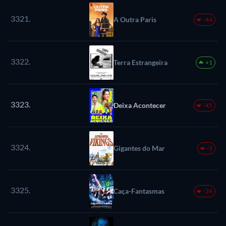
3321.
A Outra Paris
-44
3322.
Terra Estrangeira
+1
3323.
Deixa Acontecer
-45
3324.
Gigantes do Mar
-3
3325.
Caça-Fantasmas
-24