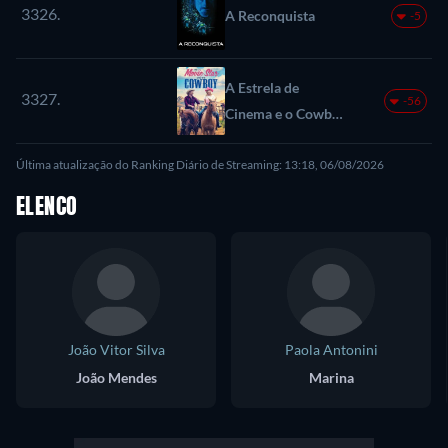
3326.
A Reconquista
-5
A Estrela de
3327.
-56
Cinema e o Cowboy
(The Movie Star
Última atualização do Ranking Diário de Streaming: 13:18, 06/08/2026
and the Cowboy)
ELENCO
João Vitor Silva
Paola Antonini
João Mendes
Marina